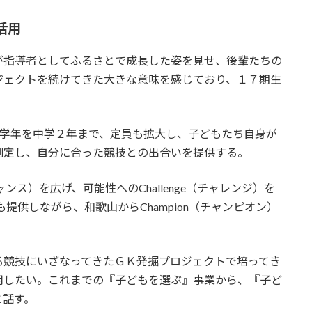
活用
が指導者としてふるさとで成長した姿を見せ、後輩たちの
ジェクトを続けてきた大きな意味を感じており、１７期生
象学年を中学２年まで、定員も拡大し、子どもたち自身が
測定し、自分に合った競技との出合いを提供する。
ンス）を広げ、可能性へのChallenge（チャレンジ）を
も提供しながら、和歌山からChampion（チャンピオン）
る競技にいざなってきたＧＫ発掘プロジェクトで培ってき
用したい。これまでの『子どもを選ぶ』事業から、『子ど
と話す。