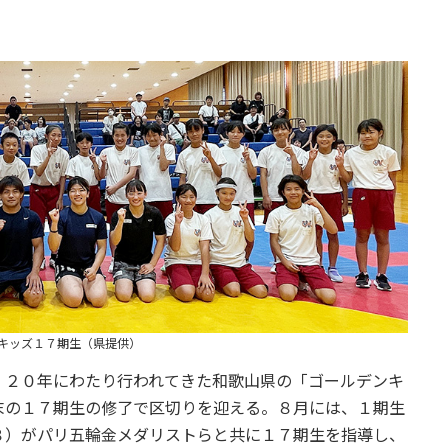
キッズ１７期生（県提供）
、２０年にわたり行われてきた和歌山県の「ゴールデンキ
末の１７期生の修了で区切りを迎える。８月には、１期生
８）がパリ五輪金メダリストらと共に１７期生を指導し、