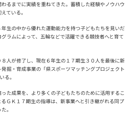
関わるまでに実績を重ねてきた。蓄積した経験やノウハウ
迎えている。
４年生の中から優れた運動能力を持つ子どもたちを見いだ
ログラムによって、五輪などで活躍できる競技者へと育て
９８人が修了し、現在６年生の１７期生３０人を最後に新
ト発掘・育成事業の「県スポーツマッチングプロジェクト
ている。
培った成果を、より多くの子どもたちのために活用するこ
よるＧＫ１７期生の指導は、新事業へと引き継がれる同プ
った。