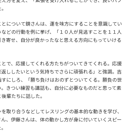
捉え方を変え、「緊張を受け入れることができ、良いパフ
た。
ことについて鏡さんは、運を味方にすることを意識してい
うなどの行動を例に挙げ、「１０人が見逃すことを１１人
引き寄せ、自分が良かったなと思える方向にもっていける
ことで、応援してくれる方たちがついてきてくれる。応援
恩返ししたいという気持ちでさらに頑張れる」と強調。吉
指すにしろ、「勝ち負けはおのずとついてくる。勝負の世
い。きつい練習も講話も、自分に必要なものだと思って素
と後輩たちに話した。
ンを取り合うなどしてレスリングの基本的な動きを学び、
さん、伊藤さんは、体の動かし方が身に付いていくスピー
た。