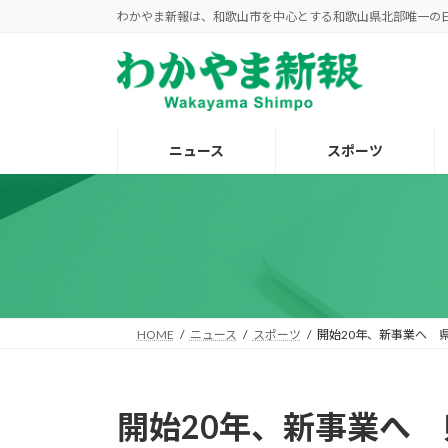
コ
ナ
わかやま新報は、和歌山市を中心とする和歌山県北部唯一の
ン
ビ
テ
ゲ
ン
ー
ツ
シ
へ
ョ
ニュース
スポーツ
ス
ン
キ
に
ッ
移
プ
動
HOME
ニュース
スポーツ
開始20年、新事業へ 
開始20年、新事業へ