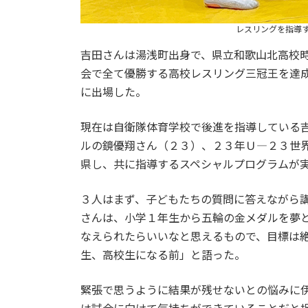
レスリングを指導
吉田さんは湯浅町出身で、県立和歌山北高校
会で全て優勝する高校レスリング三冠王を達
に出場した。
現在は自衛隊体育学校で後進を指導している
ルの鏡優翔さん（２３）、２３年Ｕ―２３世
県し、共に指導するスペシャルプログラムが
３人はまず、子どもたちの質問に答えながら
さんは、小学１年生から五輪の金メダルを夢
なえられたらいいなと思えるもので、目標は
生、高校生になる前」と語った。
緊張で思うように結果が残せないとの悩みに