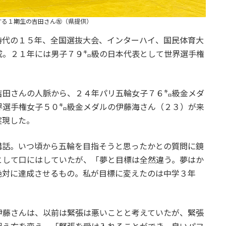
する１期生の吉田さん㊧（県提供）
時代の１５年、全国選抜大会、インターハイ、国民体育大
成。２１年には男子７９㌔級の日本代表として世界選手権
吉田さんの人脈から、２４年パリ五輪女子７６㌔級金メダ
界選手権女子５０㌔級金メダルの伊藤海さん（２３）が来
実現した。
講話。いつ頃から五輪を目指そうと思ったかとの質問に鏡
として口にはしていたが、「夢と目標は全然違う。夢はか
絶対に達成させるもの。私が目標に変えたのは中学３年
伊藤さんは、以前は緊張は悪いことと考えていたが、緊張