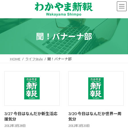
コ
ナ
ン
ビ
テ
ゲ
ン
ー
ツ
シ
へ
ョ
聞！バナーナ部
ス
ン
キ
に
ッ
移
プ
動
HOME
ライフStyle
聞！バナーナ部
3/27 今日はなんだか新生活応
3/20 今日はなんだか世界一周
援気分
気分
2012年3月28日
2012年3月20日