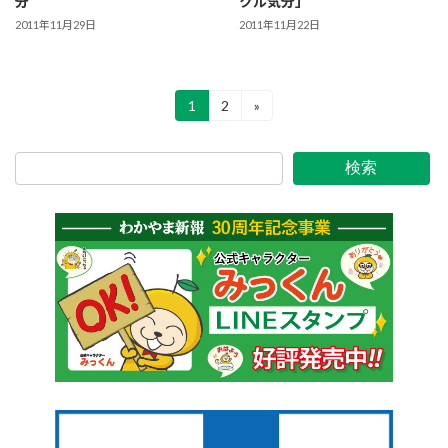
分
クル気分」
2011年11月29日
2011年11月22日
投
1
2
»
固
固
定
定
稿
ペ
ペ
ー
ー
の
検索
ジ
ジ
ペ
ー
ジ
送
り