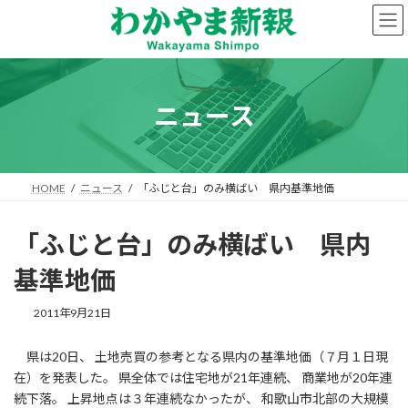
コ
ナ
ン
ビ
テ
ゲ
ン
ー
ツ
シ
へ
ョ
ニュース
ス
ン
キ
に
ッ
移
プ
動
HOME
ニュース
「ふじと台」のみ横ばい 県内基準地価
「ふじと台」のみ横ばい 県内
基準地価
2011年9月21日
県は20日、 土地売買の参考となる県内の基準地価（７月１日現
在）を発表した。 県全体では住宅地が21年連続、 商業地が20年連
続下落。 上昇地点は３年連続なかったが、 和歌山市北部の大規模