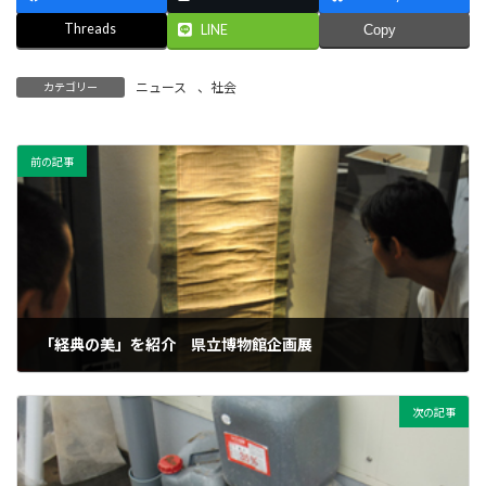
Threads
LINE
Copy
ニュース
、
社会
カテゴリー
前の記事
「経典の美」を紹介 県立博物館企画展
2011年9月21日
次の記事