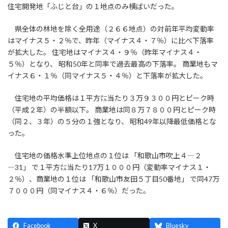
住宅開発地「ふじと台」の１地点のみ横ばいだった。
県全体の林地を除く全用途（２６６地点）の対前年平均変動率
はマイナス５・２％で、昨年（マイナス４・７％）に比べ下落率
が拡大した。 住宅地はマイナス４・９％（昨年マイナス４・
５％）となり、 昭和50年と同率で過去最高の下落率。 商業地もマ
イナス６・１％（同マイナス５・４％）と下落率が拡大した。
住宅地の平均価格は１平方㍍当たり３万９３００円とピーク時
（平成２年）の半額以下。 商業地は同８万７８００円とピーク時
（同２、３年）の５分の１強となり、 昭和49年以降最低価格とな
った。
住宅地の価格水準上位地点の１位は 「和歌山市吹上４―２
―31」 で１平方㍍当たり17万１０００円（変動率マイナス１・
２％）、商業地の１位は 「和歌山市友田５丁目50番地」 で同47万
７０００円（同マイナス４・６％）だった。
Facebook
X
Bluesky