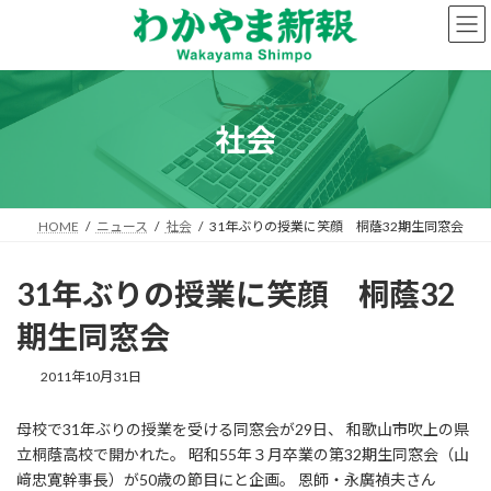
コ
ナ
ン
ビ
テ
ゲ
ン
ー
ツ
シ
へ
ョ
社会
ス
ン
キ
に
ッ
移
プ
動
HOME
ニュース
社会
31年ぶりの授業に笑顔 桐蔭32期生同窓会
31年ぶりの授業に笑顔 桐蔭32
期生同窓会
2011年10月31日
母校で31年ぶりの授業を受ける同窓会が29日、 和歌山市吹上の県
立桐蔭高校で開かれた。 昭和55年３月卒業の第32期生同窓会（山
﨑忠寛幹事長）が50歳の節目にと企画。 恩師・永廣禎夫さん