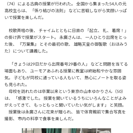
（74）による古典の授業が行われた。 全国から集まった54人の元
高校生らは、 「係り結びの法則」 などに苦戦しながら笑顔いっぱ
いで授業を楽しんだ。
校歌斉唱の後、 チャイムとともに日直の 「起立、 礼、 着席！」
の掛け声で授業がスタート。 永廣さんは、 一人ひとり出席をとっ
た後、 『万葉集』 とその最初の歌、 雄略天皇の御製歌（おほみう
た）について講義した。
「きょうは29日だから出席番号29番の人」 などと問題を当てる
場面もあり、 ユーモアあふれる授業に教室は終始和やかな雰囲
気。 子どもが同校に通っている人もいて、 熱心にノートを取る姿
も見られた。
母校を訪れたのは卒業以来という東京の山本ゆかりさん（50）
は、 「感激でした。 授業を聞いているうちにいろんなことがよみ
がえってきて、 もっともっと聞いていたい気がします」 と笑顔。
授業後は永廣さんに花束が贈られ、 皆で体育館前で集合写真を
撮影、 市内の料亭で食事を楽しんだ。