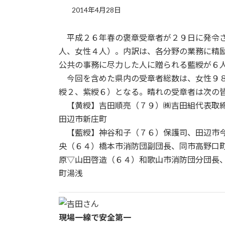
2014年4月28日
平成２６年春の褒章受章者が２９日に発令さ
人、女性４人）。内訳は、各分野の業務に精
公共の事務に尽力した人に贈られる藍綬が６
今回を含めた県内の受章者総数は、女性９８
綬２、紫綬６）となる。晴れの受章者は次の
【黄綬】吉田順亮（７９）㈱吉田組代表取締
田辺市新庄町
【藍綬】神谷和子（７６）保護司、田辺市今
央（６４）橋本市消防団副団長、同市高野口
原▽山田啓造（６４）和歌山市消防団分団長
町湯浅
現場一線で安全第一