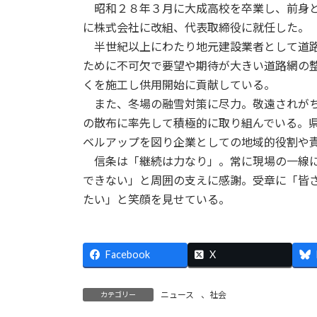
昭和２８年３月に大成高校を卒業し、前身と
に株式会社に改組、代表取締役に就任した。
半世紀以上にわたり地元建設業者として道路
ために不可欠で要望や期待が大きい道路網の
くを施工し供用開始に貢献している。
また、冬場の融雪対策に尽力。敬遠されがち
の散布に率先して積極的に取り組んでいる。
ベルアップを図り企業としての地域的役割や
信条は「継続は力なり」。常に現場の一線に
できない」と周囲の支えに感謝。受章に「皆
たい」と笑顔を見せている。
Facebook
X
ニュース
、
社会
カテゴリー