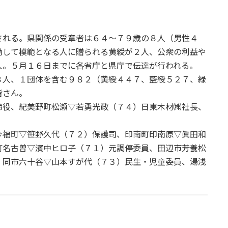
れる。県関係の受章者は６４～７９歳の８人（男性４
励して模範となる人に贈られる黄綬が２人、公衆の利益や
人。５月１６日までに各省庁と県庁で伝達が行われる。
人、１団体を含む９８２（黄綬４４７、藍綬５２７、緑
皆さん。
役、紀美野町松瀬▽若勇光政（７４）日東木材㈱社長、
福町▽笹野久代（７２）保護司、印南町印南原▽眞田和
町名古曽▽濱中ヒロ子（７１）元調停委員、田辺市芳養松
、同市六十谷▽山本すが代（７３）民生・児童委員、湯浅