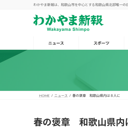
コ
ナ
わかやま新報は、和歌山市を中心とする和歌山県北部唯一の
ン
ビ
テ
ゲ
ン
ー
ツ
シ
へ
ョ
ニュース
スポーツ
ス
ン
キ
に
ッ
移
プ
動
HOME
ニュース
春の褒章 和歌山県内は８人に
春の褒章 和歌山県内