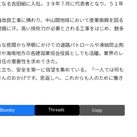
なる吉田組に入社。３９年７月に代表者となり、５１年
改良工事に携わり、中山間地域において産業振興を図る
整備に汗。高い技術力が必要とされる工事をはじめ、数多
な夜間から早朝にかけての道路パトロールや凍結防止剤
県や海南地方の各建設業協会役員としても活躍。業界のレ
責任の重要性を求めてきた。
立ち、安全を第一に信望を集めている。「一人では何も
さんのおかげです。恩返しへ、これからも人のために働き
Threads
Bluesky
Copy