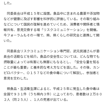
した。
同委員会は平成１５年に設置。食品中に含まれる農薬や添加物
などが健康に及ぼす影響を科学的に評価している。その取り組み
などについて国民の理解を進めていくため、消費者や関係者と情
報共有、意見交換する場「リスクコミュニケーション」を開催。
今フォーラムもその一環で、県、県くらしの研究会と連携して開
いた。
同委員会リスクコミュニケーション専門官、武元民雄さんが委
員会の活動などを紹介。食品の安全性については、どんな物でも
摂取量によっては有害にも無害にもなるとし、「安全な量を知る
ことが最も重要」と基本的な考え方などを話した。その後、カン
ピロバクター、Ｏ１５７などの食中毒について解説し、参加者と
意見を交わした。
県食品・生活衛生課によると、平成２５年に発生した食中毒は
全国で９３１件（うち県内３件）に上っており、患者数は２万８０
２人（同２５人）、１人の死者が出ている。