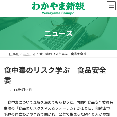
コ
ナ
ン
ビ
テ
ゲ
ン
ー
ツ
シ
へ
ョ
ニュース
ス
ン
キ
に
ッ
移
プ
動
HOME
ニュース
食中毒のリスク学ぶ 食品安全委
食中毒のリスク学ぶ 食品安全
委
2014年9月11日
食中毒について理解を深めてもらおうと、内閣府食品安全委員会
主催の「食品のリスクを考えるフォーラム」が１０日、和歌山市
毛見の県立わかやま館で開かれ、公募で集まった約４０人が参加