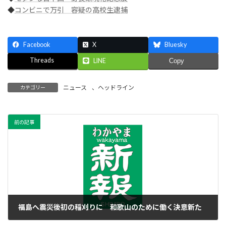
◆
コンビニで万引 容疑の高校生逮捕
Facebook
X
Bluesky
Threads
LINE
Copy
ニュース
、
ヘッドライン
カテゴリー
前の記事
福島へ震災後初の稲刈りに 和歌山のために働く決意新た
2014年10月7日