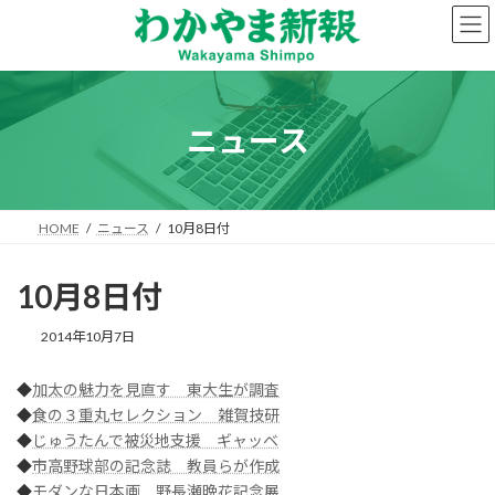
コ
ナ
ン
ビ
テ
ゲ
ン
ー
ツ
シ
へ
ョ
ニュース
ス
ン
キ
に
ッ
移
プ
動
HOME
ニュース
10月8日付
10月8日付
2014年10月7日
◆
加太の魅力を見直す 東大生が調査
◆
食の３重丸セレクション 雑賀技研
◆
じゅうたんで被災地支援 ギャッベ
◆
市高野球部の記念誌 教員らが作成
◆
モダンな日本画 野長瀬晩花記念展