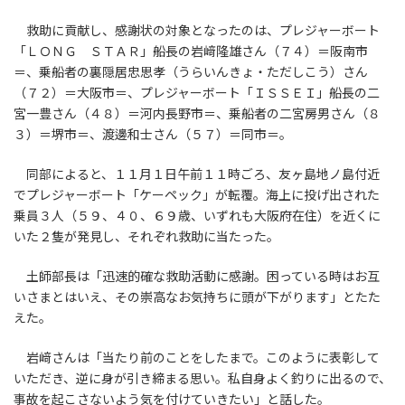
救助に貢献し、感謝状の対象となったのは、プレジャーボート
「ＬＯＮＧ ＳＴＡＲ」船長の岩﨑隆雄さん（７４）＝阪南市
＝、乗船者の裏隠居忠思孝（うらいんきょ・ただしこう）さん
（７２）＝大阪市＝、プレジャーボート「ＩＳＳＥＩ」船長の二
宮一豊さん（４８）＝河内長野市＝、乗船者の二宮房男さん（８
３）＝堺市＝、渡邊和士さん（５７）＝同市＝。
同部によると、１１月１日午前１１時ごろ、友ヶ島地ノ島付近
でプレジャーボート「ケーペック」が転覆。海上に投げ出された
乗員３人（５９、４０、６９歳、いずれも大阪府在住）を近くに
いた２隻が発見し、それぞれ救助に当たった。
土師部長は「迅速的確な救助活動に感謝。困っている時はお互
いさまとはいえ、その崇高なお気持ちに頭が下がります」とたた
えた。
岩﨑さんは「当たり前のことをしたまで。このように表彰して
いただき、逆に身が引き締まる思い。私自身よく釣りに出るので、
事故を起こさないよう気を付けていきたい」と話した。