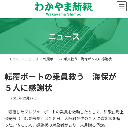
コ
ナ
ン
ビ
テ
ゲ
ン
ー
ツ
シ
へ
ョ
ニュース
ス
ン
キ
に
ッ
移
プ
動
HOME
ニュース
転覆ボートの乗員救う 海保が５人に感謝状
転覆ボートの乗員救う 海保が
５人に感謝状
2015年12月29日
転覆したプレジャーボートの乗員を救助したとして、和歌山海上
保安部（土師亮部長）は２８日、大阪府在住の２人に感謝状を贈
った。他に３人、感謝状の対象者がおり、来月贈る予定。