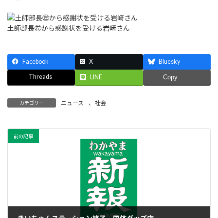
土師部長㊧から感謝状を受ける岩﨑さん
Facebook
X
Bluesky
Threads
LINE
Copy
ニュース
、
社会
カテゴリー
前の記事