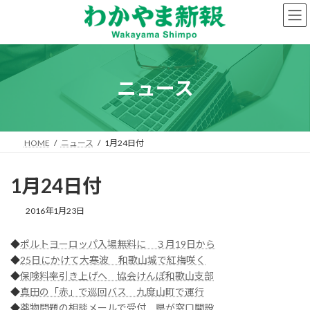
コ
ナ
ン
ビ
テ
ゲ
ン
ー
ツ
シ
へ
ョ
ニュース
ス
ン
キ
に
ッ
移
プ
動
HOME
ニュース
1月24日付
1月24日付
2016年1月23日
◆
ポルトヨーロッパ入場無料に ３月19日から
◆
25日にかけて大寒波 和歌山城で紅梅咲く
◆
保険料率引き上げへ 協会けんぽ和歌山支部
◆
真田の「赤」で巡回バス 九度山町で運行
◆
薬物問題の相談メールで受付 県が窓口開設