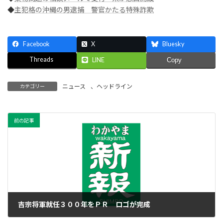
◆
主犯格の沖縄の男逮捕 警官かたる特殊詐欺
Facebook
X
Bluesky
Threads
LINE
Copy
ニュース
、
ヘッドライン
カテゴリー
前の記事
吉宗将軍就任３００年をＰＲ ロゴが完成
2016年1月22日