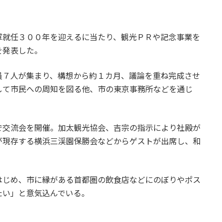
就任３００年を迎えるに当たり、観光ＰＲや記念事業を
を発表した。
７人が集まり、構想から約１カ月、議論を重ね完成させ
して市民への周知を図る他、市の東京事務所などを通じ
交流会を開催。加太観光協会、吉宗の指示により社殿が
が現存する横浜三渓園保勝会などからゲストが出席し、和
じめ、市に縁がある首都圏の飲食店などにのぼりやポス
たい」と意気込んでいる。