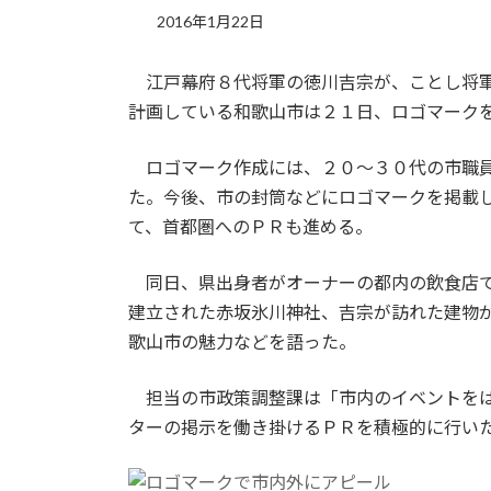
2016年1月22日
江戸幕府８代将軍の徳川吉宗が、ことし将軍
計画している和歌山市は２１日、ロゴマーク
ロゴマーク作成には、２０～３０代の市職員
た。今後、市の封筒などにロゴマークを掲載
て、首都圏へのＰＲも進める。
同日、県出身者がオーナーの都内の飲食店で
建立された赤坂氷川神社、吉宗が訪れた建物
歌山市の魅力などを語った。
担当の市政策調整課は「市内のイベントをは
ターの掲示を働き掛けるＰＲを積極的に行い