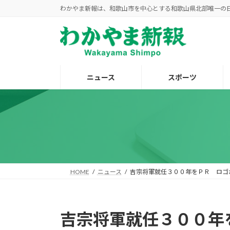
コ
ナ
わかやま新報は、和歌山市を中心とする和歌山県北部唯一の
ン
ビ
テ
ゲ
ン
ー
ツ
シ
へ
ョ
ニュース
スポーツ
ス
ン
キ
に
ッ
移
プ
動
HOME
ニュース
吉宗将軍就任３００年をＰＲ ロゴ
吉宗将軍就任３００年