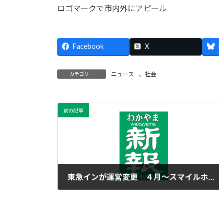
ロゴマークで市内外にアピール
Facebook
X
ニュース
、
社会
カテゴリー
前の記事
東急インが運営変更 ４月～スマイルホテル
2016年1月22日