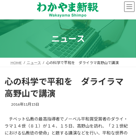
コ
ナ
ン
ビ
テ
ゲ
ン
ー
ツ
シ
へ
ョ
ニュース
ス
ン
キ
に
ッ
移
プ
動
HOME
ニュース
心の科学で平和を ダライラマ高野山で講演
心の科学で平和を ダライラマ
高野山で講演
2016年11月15日
チベット仏教の最高指導者でノーベル平和賞受賞者のダライ・
ラマ１４世（８１）が１４、１５日、高野山を訪れ、「２１世紀
における仏教徒の使命」と題する講演などを行い、平和な世界の