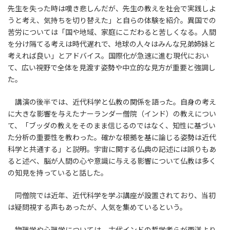
先生を失った時は嘆き悲しんだが、先生の教えを社会で実践しよ
うと考え、気持ちを切り替えた」と自らの体験を紹介。異国での
苦労については「国や地域、家庭にこだわると苦しくなる。人間
を分け隔てる考えは時代遅れで、地球の人々はみんな兄弟姉妹と
考えれば良い」とアドバイス。国際化が急速に進む現代におい
て、広い視野で全体を見渡す姿勢や中立的な見方が重要と強調し
た。
講演の後半では、近代科学と仏教の関係を語った。自身の考え
に大きな影響を与えたナーランダー僧院（インド）の教えについ
て、「ブッダの教えをそのまま信じるのではなく、知性に基づい
た分析の重要性を教わった。確かな根拠を基に論じる姿勢は近代
科学と共通する」と説明。宇宙に関する仏典の記述には誤りもあ
ると述べ、脳が人間の心や意識に与える影響について仏教は多く
の知見を持っていると話した。
同僧院では近年、近代科学を学ぶ講座が設置されており、当初
は疑問視する声もあったが、人気を集めているという。
物理学や心理学については、古代インドの哲学者らが西洋より