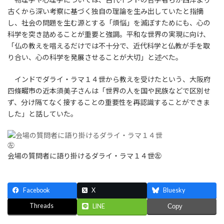
古くから深い考察に基づく独自の理論を生み出していたと指摘
し、社会の問題を生む源とする「煩悩」を滅ぼすためにも、心の
科学を突き詰めることが重要と強調。平和な世界の実現に向け、
「仏の教えを唱えるだけでは不十分で、近代科学と仏教が手を取
り合い、心の科学を発展させることが大切」と述べた。
インドでダライ・ラマ１４世から教えを受けたという、大阪府
四條畷市の近本須美子さんは「世界の人を国や民族などで区別せ
ず、分け隔てなく接することの重要性を再認識することができま
した」と話していた。
会場の質問者に語り掛けるダライ・ラマ１４世㊧
Facebook
X
Bluesky
Threads
LINE
Copy