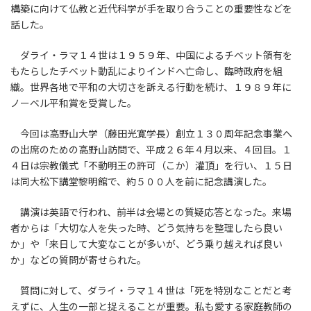
構築に向けて仏教と近代科学が手を取り合うことの重要性などを
話した。
ダライ・ラマ１４世は１９５９年、中国によるチベット領有を
もたらしたチベット動乱によりインドへ亡命し、臨時政府を組
織。世界各地で平和の大切さを訴える行動を続け、１９８９年に
ノーベル平和賞を受賞した。
今回は高野山大学（藤田光寛学長）創立１３０周年記念事業へ
の出席のための高野山訪問で、平成２６年４月以来、４回目。１
４日は宗教儀式「不動明王の許可（こか）灌頂」を行い、１５日
は同大松下講堂黎明館で、約５００人を前に記念講演した。
講演は英語で行われ、前半は会場との質疑応答となった。来場
者からは「大切な人を失った時、どう気持ちを整理したら良い
か」や「来日して大変なことが多いが、どう乗り越えれば良い
か」などの質問が寄せられた。
質問に対して、ダライ・ラマ１４世は「死を特別なことだと考
えずに、人生の一部と捉えることが重要。私も愛する家庭教師の