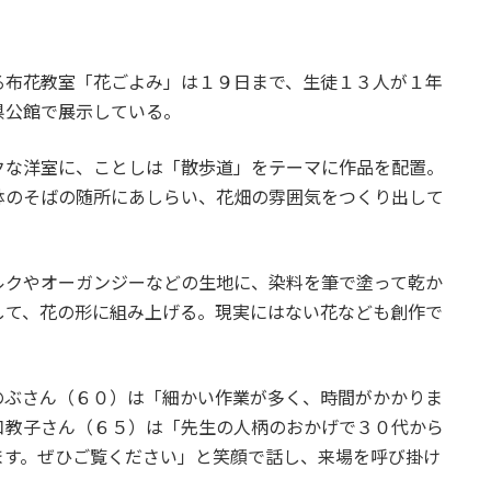
る布花教室「花ごよみ」は１９日まで、生徒１３人が１年
県公館で展示している。
クな洋室に、ことしは「散歩道」をテーマに作品を配置。
鉢のそばの随所にあしらい、花畑の雰囲気をつくり出して
ルクやオーガンジーなどの生地に、染料を筆で塗って乾か
して、花の形に組み上げる。現実にはない花なども創作で
のぶさん（６０）は「細かい作業が多く、時間がかかりま
口教子さん（６５）は「先生の人柄のおかげで３０代から
ます。ぜひご覧ください」と笑顔で話し、来場を呼び掛け