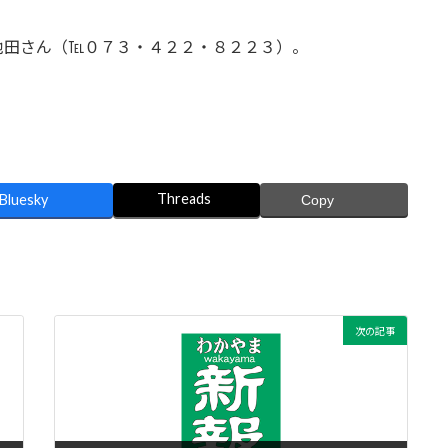
池田さん（℡０７３・４２２・８２２３）。
Threads
Bluesky
Copy
次の記事