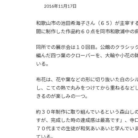
2016年11月17日
和歌山市の池田希海子さん（６５）が主宰す
間に制作した作品約６０点を同市和歌浦中の
同所での展示会は１０回目。公館のクラシッ
編んだ四つ葉のクローバーを、大輪や小花の
いる。
布花は、花や葉などの形に切り抜いた白のシ
し、こての熱で丸みをつけてから重ねるなど
きるのが楽しみの一つ。
約３０年制作に取り組んでいるという森山し
すが、完成した時の達成感は最高です」、寺
７０代までの生徒が和気あいあいと学んでい
ている。