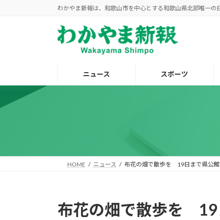
コ
ナ
わかやま新報は、和歌山市を中心とする和歌山県北部唯一の
ン
ビ
テ
ゲ
ン
ー
ツ
シ
へ
ョ
ニュース
スポーツ
ス
ン
キ
に
ッ
移
プ
動
HOME
ニュース
布花の畑で散歩を 19日まで県公
布花の畑で散歩を 1