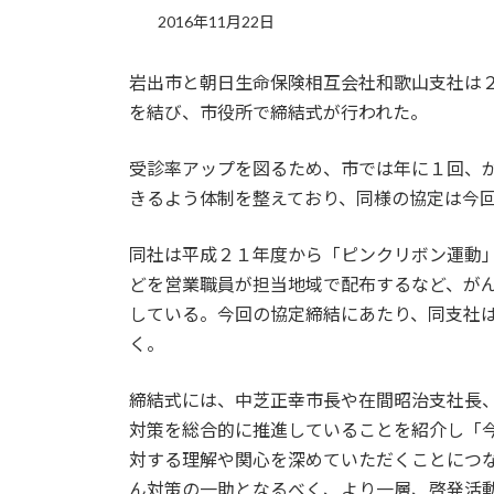
2016年11月22日
岩出市と朝日生命保険相互会社和歌山支社は
を結び、市役所で締結式が行われた。
受診率アップを図るため、市では年に１回、
きるよう体制を整えており、同様の協定は今
同社は平成２１年度から「ピンクリボン運動
どを営業職員が担当地域で配布するなど、が
している。今回の協定締結にあたり、同支社
く。
締結式には、中芝正幸市長や在間昭治支社長
対策を総合的に推進していることを紹介し「
対する理解や関心を深めていただくことにつ
ん対策の一助となるべく、より一層、啓発活