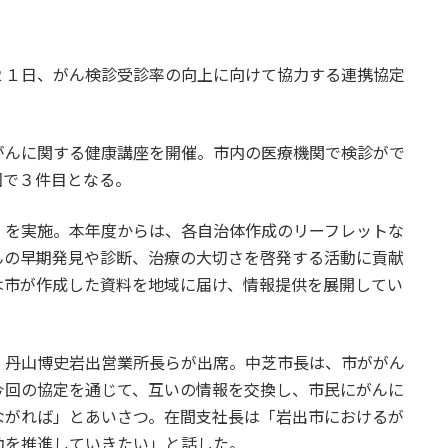
２１日、がん検診受診率の向上に向けて協力する連携協定
がんに関する健康講座を開催。市内の医療機関で検診がで
回で３件目となる。
」を実施。本年度からは、各自治体作成のリーフレットな
んの早期発見や診断、治療の大切さを啓発する活動に貢献
は市が作成した資料を地域に届け、情報提供を展開してい
、丹山博史岩出営業所長らが出席。中芝市長は、市ががん
今回の協定を通じて、互いの情報を交換し、市民にがんに
ながれば」とあいさつ。在間支社長は「岩出市におけるが
動を推進していきたい」と話した。