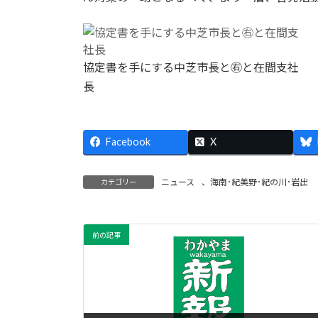
協定書を手にする中芝市長と㊨と在間支社
長
Facebook
X
ニュース
、
海南･紀美野･紀の川･岩出
カテゴリー
前の記事