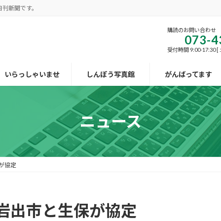
日刊新聞です。
購読のお問い合わせ
073-4
受付時間 9:00-17:30
いらっしゃいませ
しんぽう写真館
がんばってます
ニュース
が協定
岩出市と生保が協定