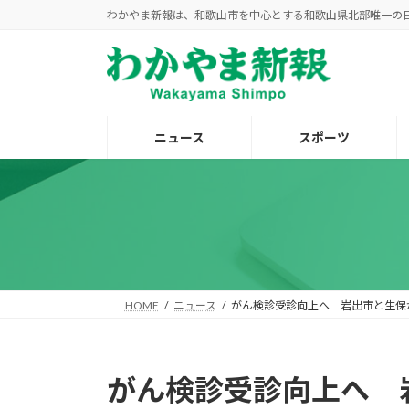
コ
ナ
わかやま新報は、和歌山市を中心とする和歌山県北部唯一の
ン
ビ
テ
ゲ
ン
ー
ツ
シ
へ
ョ
ニュース
スポーツ
ス
ン
キ
に
ッ
移
プ
動
HOME
ニュース
がん検診受診向上へ 岩出市と生保
がん検診受診向上へ 