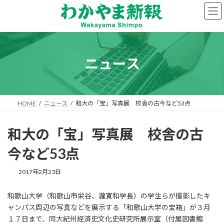
コ
ナ
ン
ビ
テ
ゲ
ン
ー
ツ
シ
へ
ョ
ニュース
ス
ン
キ
に
ッ
移
プ
動
HOME
ニュース
和大の「宝」写真展 校舎の古今など53点
和大の「宝」写真展 校舎の古
今など53点
2017年2月23日
和歌山大学（和歌山市栄谷、瀧寛和学長）の学生らが撮影したキ
ャンパス周辺の写真などを展示する「和歌山大学の宝箱」が３月
１７日まで、同大紀州経済史文化史研究所展示室（付属図書館