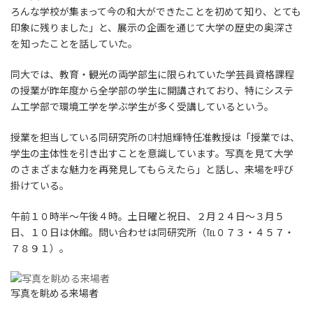
ろんな学校が集まって今の和大ができたことを初めて知り、とても
印象に残りました」と、展示の企画を通じて大学の歴史の奥深さ
を知ったことを話していた。
同大では、教育・観光の両学部生に限られていた学芸員資格課程
の授業が昨年度から全学部の学生に開講されており、特にシステ
ム工学部で環境工学を学ぶ学生が多く受講しているという。
授業を担当している同研究所の村旭輝特任准教授は「授業では、
学生の主体性を引き出すことを意識しています。写真を見て大学
のさまざまな魅力を再発見してもらえたら」と話し、来場を呼び
掛けている。
午前１０時半～午後４時。土日曜と祝日、２月２４日～３月５
日、１０日は休館。問い合わせは同研究所（℡０７３・４５７・
７８９１）。
写真を眺める来場者