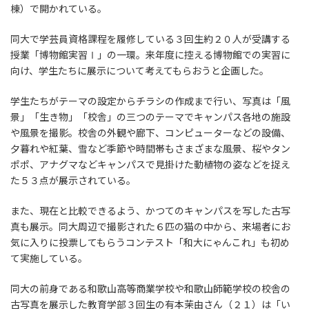
棟）で開かれている。
同大で学芸員資格課程を履修している３回生約２０人が受講する
授業「博物館実習Ⅰ」の一環。来年度に控える博物館での実習に
向け、学生たちに展示について考えてもらおうと企画した。
学生たちがテーマの設定からチラシの作成まで行い、写真は「風
景」「生き物」「校舎」の三つのテーマでキャンパス各地の施設
や風景を撮影。校舎の外観や廊下、コンピューターなどの設備、
夕暮れや紅葉、雪など季節や時間帯もさまざまな風景、桜やタン
ポポ、アナグマなどキャンパスで見掛けた動植物の姿などを捉え
た５３点が展示されている。
また、現在と比較できるよう、かつてのキャンパスを写した古写
真も展示。同大周辺で撮影された６匹の猫の中から、来場者にお
気に入りに投票してもらうコンテスト「和大にゃんこれ」も初め
て実施している。
同大の前身である和歌山高等商業学校や和歌山師範学校の校舎の
古写真を展示した教育学部３回生の有本茉由さん（２１）は「い