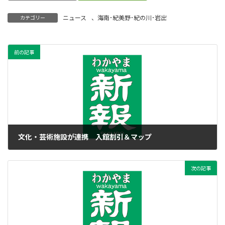
ニュース
、
海南･紀美野･紀の川･岩出
カテゴリー
前の記事
文化・芸術施設が連携 入館割引＆マップ
2017年8月19日
次の記事