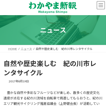
コ
ナ
ン
ビ
テ
ゲ
ン
ー
ツ
シ
へ
ョ
ニュース
ス
ン
キ
に
ッ
移
プ
動
HOME
ニュース
自然や歴史楽しむ 紀の川市レンタサイクル
自然や歴史楽しむ 紀の川市レ
ンタサイクル
2017年8月19日
豊かな自然や多彩なフルーツなどが楽しめ、数多くの歴史文化
遺産が点在する紀の川流域を自転車で周遊してもらおうと、紀の川
エリア観光サイクリング推進協議会（上野健会長）が活動してい