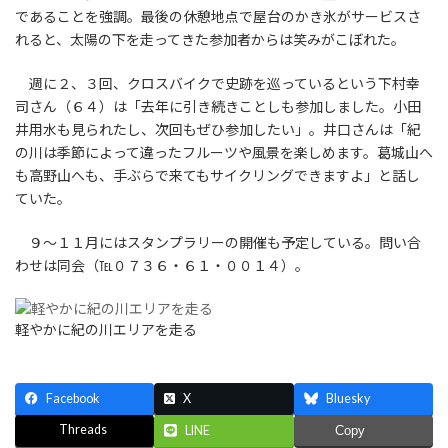
であることを強調。最後の休憩地点で屋台のかき氷がサービスさ
れると、太陽の下を走ってきた参加者からは笑みがこぼれた。
週に２、３回、クロスバイクで史跡を巡っているという下村幸
司さん（６４）は「去年に引き続きことしも参加しました。小田
井用水も見られたし、次回もぜひ参加したい」。井口さんは「紀
の川は季節によって違ったフルーツや風景を楽しめます。葛城山へ
も高野山へも、手ぶらで来てもサイクリングできますよ」と話し
ていた。
９～１１月にはスタンプラリーの開催も予定している。問い合
わせは同会（℡０７３６・６１・００１４）。
軽やかに紀の川エリアを走る
Facebook
X
Bluesky
Threads
LINE
Copy