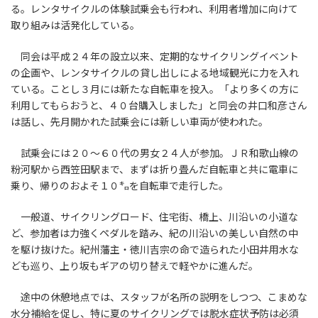
る。レンタサイクルの体験試乗会も行われ、利用者増加に向けて
取り組みは活発化している。
同会は平成２４年の設立以来、定期的なサイクリングイベント
の企画や、レンタサイクルの貸し出しによる地域観光に力を入れ
ている。ことし３月には新たな自転車を投入。「より多くの方に
利用してもらおうと、４０台購入しました」と同会の井口和彦さん
は話し、先月開かれた試乗会には新しい車両が使われた。
試乗会には２０～６０代の男女２４人が参加。ＪＲ和歌山線の
粉河駅から西笠田駅まで、まずは折り畳んだ自転車と共に電車に
乗り、帰りのおよそ１０㌔を自転車で走行した。
一般道、サイクリングロード、住宅街、橋上、川沿いの小道な
ど、参加者は力強くペダルを踏み、紀の川沿いの美しい自然の中
を駆け抜けた。紀州藩主・徳川吉宗の命で造られた小田井用水な
ども巡り、上り坂もギアの切り替えで軽やかに進んだ。
途中の休憩地点では、スタッフが名所の説明をしつつ、こまめな
水分補給を促し、特に夏のサイクリングでは脱水症状予防は必須