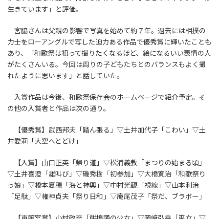
生きています」と評価。
宮脇さんは父親の影響で写真を始めて約７年。過去には相撲の
力士をローアングルで写した迫力ある作品で優秀賞に輝いたことも
あり、「和歌祭は狙って撮りたくなるほど、絵になるいい表情の人
がたくさんいる。今回は周りの子どもたちとのバランスもよく撮
れたように思います」と話していた。
入賞作品は今後、和歌祭保存会のホームページで紹介予定。そ
の他の入賞者と作品は次の通り。
【優秀賞】武西邦夫「踏ん張る」▽土井加代子「こわい」▽土
井愛莉「大空へとどけ」
【入賞】山口正英「帰り道」▽松浦義教「まつりの始まる頃」
▽土井喜澄「雄叫び」▽磯秀樹「初参加」▽大橋寛治「和歌祭り
っ娘」▽橋本夏穂「海と神輿」▽中村光観「視線」▽山本利治
「足駄」▽権神貞夫「祭り日和」▽庵尾茂子「祭だ、ブラボー」
【東照宮賞】小村政充「餅搗踊の少女」▽岡﨑弘幸「巫女」▽