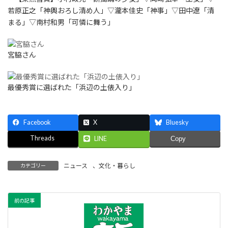
若原正之「神輿おろし清め人」▽瀧本佳史「神事」▽田中遼「清
まる」▽南村和男「可憐に舞う」
宮脇さん
最優秀賞に選ばれた「浜辺の土俵入り」
Facebook
X
Bluesky
Threads
LINE
Copy
ニュース
、
文化・暮らし
カテゴリー
前の記事