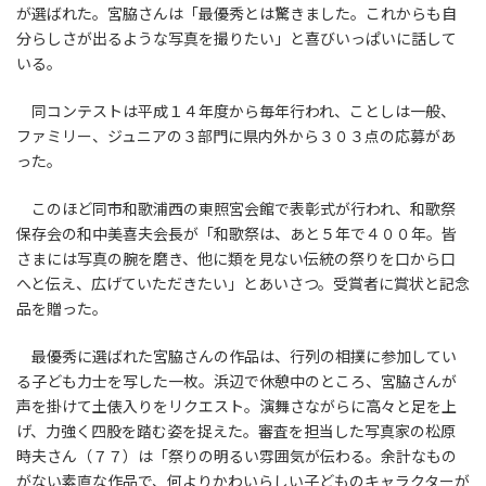
が選ばれた。宮脇さんは「最優秀とは驚きました。これからも自
分らしさが出るような写真を撮りたい」と喜びいっぱいに話して
いる。
同コンテストは平成１４年度から毎年行われ、ことしは一般、
ファミリー、ジュニアの３部門に県内外から３０３点の応募があ
った。
このほど同市和歌浦西の東照宮会館で表彰式が行われ、和歌祭
保存会の和中美喜夫会長が「和歌祭は、あと５年で４００年。皆
さまには写真の腕を磨き、他に類を見ない伝統の祭りを口から口
へと伝え、広げていただきたい」とあいさつ。受賞者に賞状と記念
品を贈った。
最優秀に選ばれた宮脇さんの作品は、行列の相撲に参加してい
る子ども力士を写した一枚。浜辺で休憩中のところ、宮脇さんが
声を掛けて土俵入りをリクエスト。演舞さながらに高々と足を上
げ、力強く四股を踏む姿を捉えた。審査を担当した写真家の松原
時夫さん（７７）は「祭りの明るい雰囲気が伝わる。余計なもの
がない素直な作品で、何よりかわいらしい子どものキャラクターが