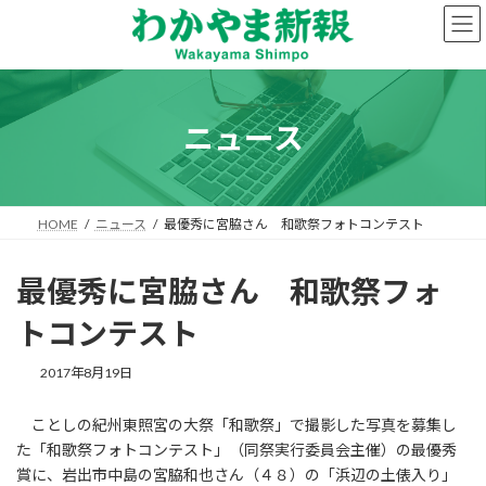
コ
ナ
ン
ビ
テ
ゲ
ン
ー
ツ
シ
へ
ョ
ニュース
ス
ン
キ
に
ッ
移
プ
動
HOME
ニュース
最優秀に宮脇さん 和歌祭フォトコンテスト
最優秀に宮脇さん 和歌祭フォ
トコンテスト
2017年8月19日
ことしの紀州東照宮の大祭「和歌祭」で撮影した写真を募集し
た「和歌祭フォトコンテスト」（同祭実行委員会主催）の最優秀
賞に、岩出市中島の宮脇和也さん（４８）の「浜辺の土俵入り」