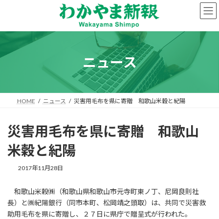
コ
ナ
ン
ビ
テ
ゲ
ン
ー
ツ
シ
へ
ョ
ニュース
ス
ン
キ
に
ッ
移
プ
動
HOME
ニュース
災害用毛布を県に寄贈 和歌山米穀と紀陽
災害用毛布を県に寄贈 和歌山
米穀と紀陽
2017年11月28日
和歌山米穀㈱（和歌山県和歌山市元寺町東ノ丁、尼岡良則社
長）と㈱紀陽銀行（同市本町、松岡靖之頭取）は、共同で災害救
助用毛布を県に寄贈し、２７日に県庁で贈呈式が行われた。