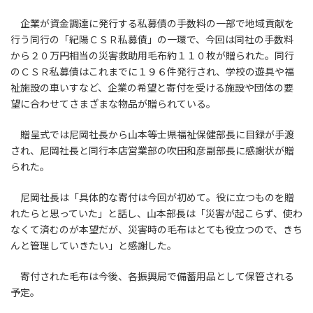
企業が資金調達に発行する私募債の手数料の一部で地域貢献を
行う同行の「紀陽ＣＳＲ私募債」の一環で、今回は同社の手数料
から２０万円相当の災害救助用毛布約１１０枚が贈られた。同行
のＣＳＲ私募債はこれまでに１９６件発行され、学校の遊具や福
祉施設の車いすなど、企業の希望と寄付を受ける施設や団体の要
望に合わせてさまざまな物品が贈られている。
贈呈式では尼岡社長から山本等士県福祉保健部長に目録が手渡
され、尼岡社長と同行本店営業部の吹田和彦副部長に感謝状が贈
られた。
尼岡社長は「具体的な寄付は今回が初めて。役に立つものを贈
れたらと思っていた」と話し、山本部長は「災害が起こらず、使わ
なくて済むのが本望だが、災害時の毛布はとても役立つので、きち
んと管理していきたい」と感謝した。
寄付された毛布は今後、各振興局で備蓄用品として保管される
予定。