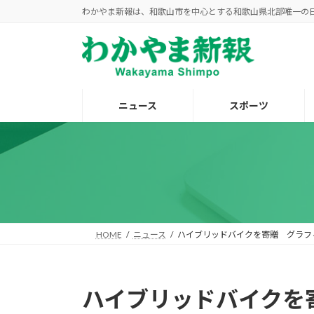
コ
ナ
わかやま新報は、和歌山市を中心とする和歌山県北部唯一の
ン
ビ
テ
ゲ
ン
ー
ツ
シ
へ
ョ
ニュース
スポーツ
ス
ン
キ
に
ッ
移
プ
動
HOME
ニュース
ハイブリッドバイクを寄贈 グラフ
ハイブリッドバイクを