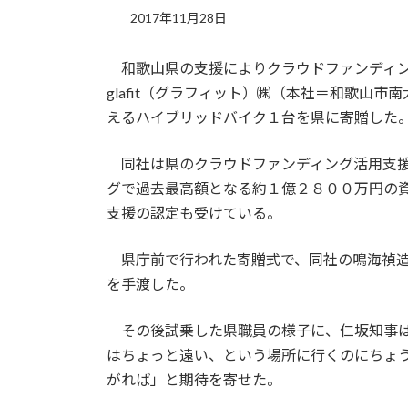
2017年11月28日
和歌山県の支援によりクラウドファンディン
glafit（グラフィット）㈱（本社＝和歌山
えるハイブリッドバイク１台を県に寄贈した
同社は県のクラウドファンディング活用支援
グで過去最高額となる約１億２８００万円の
支援の認定も受けている。
県庁前で行われた寄贈式で、同社の鳴海禎造
を手渡した。
その後試乗した県職員の様子に、仁坂知事は
はちょっと遠い、という場所に行くのにちょ
がれば」と期待を寄せた。