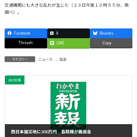
交通機関にも大きな乱れが生じた（２３日午後１０時５５分、県
調べ）。
Facebook
X
Bluesky
Threads
LINE
Copy
ニュース
、
社会
カテゴリー
前の記事
西日本被災地に300万円 島精機が義援金