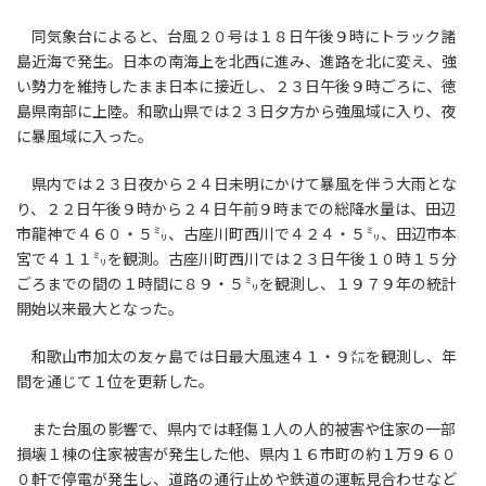
同気象台によると、台風２０号は１８日午後９時にトラック諸
島近海で発生。日本の南海上を北西に進み、進路を北に変え、強
い勢力を維持したまま日本に接近し、２３日午後９時ごろに、徳
島県南部に上陸。和歌山県では２３日夕方から強風域に入り、夜
に暴風域に入った。
県内では２３日夜から２４日未明にかけて暴風を伴う大雨とな
り、２２日午後９時から２４日午前９時までの総降水量は、田辺
市龍神で４６０・５㍉、古座川町西川で４２４・５㍉、田辺市本
宮で４１１㍉を観測。古座川町西川では２３日午後１０時１５分
ごろまでの間の１時間に８９・５㍉を観測し、１９７９年の統計
開始以来最大となった。
和歌山市加太の友ヶ島では日最大風速４１・９㍍を観測し、年
間を通じて１位を更新した。
また台風の影響で、県内では軽傷１人の人的被害や住家の一部
損壊１棟の住家被害が発生した他、県内１６市町の約１万９６０
０軒で停電が発生し、道路の通行止めや鉄道の運転見合わせなど