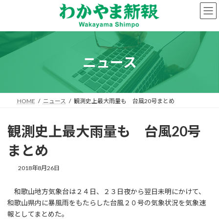
コ
ナ
ン
ビ
テ
ゲ
ン
ー
ツ
シ
へ
ョ
ニュース
ス
ン
キ
に
ッ
移
プ
動
HOME
ニュース
観測史上最大雨量も 台風20号まとめ
観測史上最大雨量も 台風20号
まとめ
2018年8月26日
和歌山地方気象台は２４日、２３日夜から翌日未明にかけて、
和歌山県内に暴風雨をもたらした台風２０号の気象状況を気象速
報としてまとめた。