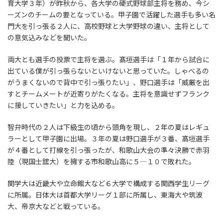
育大学３年）が昨秋から、各大学の硬式野球部主将を務め、今シ
ーズンのチームの要となっている。甲子園で活躍した選手も多い名
門大を引っ張る２人に、高校野球と大学野球の違い、主将として
の意気込みなどを聞いた。
両大とも選手の投票で主将を選ぶ。髙垣選手は「１年から試合に
出ている僕が引っ張らないといけないと思っていた。しゃべるの
がうまくないので背中で引っ張りたい」、野口選手は「威厳を出
すとチームメートが近寄りがたくなる。主将を意識せずフランク
に接していきたい」と力を込める。
智弁時代の２人は下級生の頃から頭角を現し、２年の夏はレギュ
ラーとして甲子園に出場。３年の夏は野口選手が３番、髙垣選手
が４番として打線を引っ張ったが、和歌山大会の準々決勝で赤羽
陸（現国士舘大）を擁する市和歌山高に５―１０で敗れた。
関学大は近畿大や立命館大など６大学で構成する関西学生リーグ
に所属。日体大は首都大学リーグ１部に所属し、東海大や筑波
大、帝京大などと戦っている。