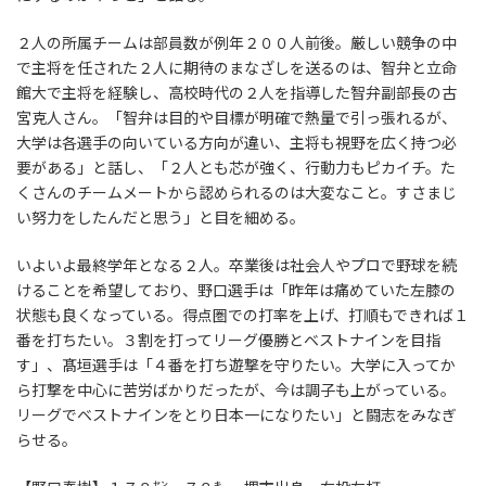
２人の所属チームは部員数が例年２００人前後。厳しい競争の中
で主将を任された２人に期待のまなざしを送るのは、智弁と立命
館大で主将を経験し、高校時代の２人を指導した智弁副部長の古
宮克人さん。「智弁は目的や目標が明確で熱量で引っ張れるが、
大学は各選手の向いている方向が違い、主将も視野を広く持つ必
要がある」と話し、「２人とも芯が強く、行動力もピカイチ。た
くさんのチームメートから認められるのは大変なこと。すさまじ
い努力をしたんだと思う」と目を細める。
いよいよ最終学年となる２人。卒業後は社会人やプロで野球を続
けることを希望しており、野口選手は「昨年は痛めていた左膝の
状態も良くなっている。得点圏での打率を上げ、打順もできれば１
番を打ちたい。３割を打ってリーグ優勝とベストナインを目指
す」、髙垣選手は「４番を打ち遊撃を守りたい。大学に入ってか
ら打撃を中心に苦労ばかりだったが、今は調子も上がっている。
リーグでベストナインをとり日本一になりたい」と闘志をみなぎ
らせる。