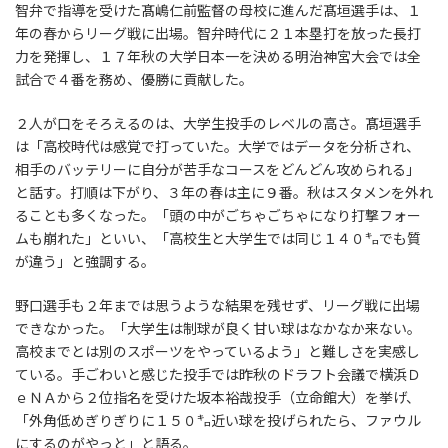
智弁で指導を受けた髙嶋仁前監督の母校に進んだ髙垣選手は、１
年の春からリーグ戦に出場。智弁時代に２１本塁打を放った長打
力を発揮し、１７年秋の大学日本一を決める明治神宮大会では全
試合で４番を務め、優勝に貢献した。
２人が口をそろえるのは、大学生投手のレベルの高さ。髙垣選手
は「高校時代は感覚で打っていた。大学ではデータを分析され、
相手のバッテリーに自分が苦手なコースをどんどん攻められる」
と話す。打順は下がり、３年の春は主に９番。秋はスタメンを外れ
ることも多くなった。「頭の中がごちゃごちゃになり打撃フォー
ムも崩れた」といい、「高校生と大学生では同じ１４０㌔でも質
が違う」と強調する。
野口選手も２年までは思うような結果を残せず、リーグ戦に出場
できなかった。「大学生は制球が良く甘い球はなかなか来ない。
高校までとは別のスポーツをやっているよう」と難しさを実感し
ている。手ごわいと感じた投手では昨秋のドラフト会議で横浜Ｄ
ｅＮＡから２位指名を受けた坂本裕哉投手（立命館大）を挙げ、
「外角低めぎりぎりに１５０㌔近い球を投げられたら、ファウル
にするのがやっと」と語る。