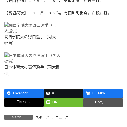
【野口春樹】１７８㌢、７８㌔。堺市出身。右投左打。
【髙垣鋭次】１８１㌢、８６㌔。有田川町出身。右投右打。
関西学院大の野口選手（同大
提供）
日本体育大の髙垣選手（同大提
供）
Facebook
X
Bluesky
Threads
LINE
Copy
スポーツ
、
ニュース
カテゴリー