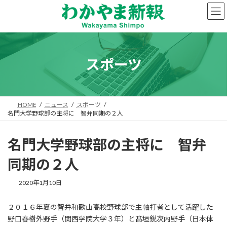
コ
ナ
ン
ビ
テ
ゲ
ン
ー
ツ
シ
へ
ョ
スポーツ
ス
ン
キ
に
ッ
移
プ
動
HOME
ニュース
スポーツ
名門大学野球部の主将に 智弁同期の２人
名門大学野球部の主将に 智弁
同期の２人
2020年1月10日
２０１６年夏の智弁和歌山高校野球部で主軸打者として活躍した
野口春樹外野手（関西学院大学３年）と髙垣鋭次内野手（日本体