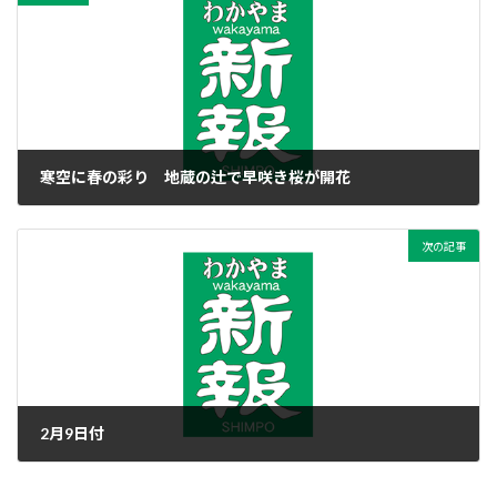
寒空に春の彩り 地蔵の辻で早咲き桜が開花
2020年2月8日
次の記事
2月9日付
2020年2月9日