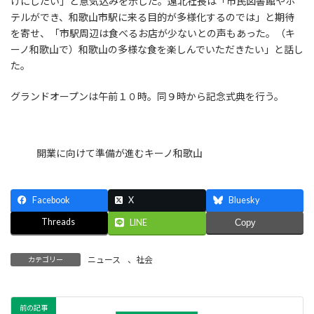
けにしたい」と意気込みを示した。遠北社長は「市民図書館やホ
テルができ、和歌山市駅に来る目的が多様化するのでは」と期待
を寄せ、「市駅周辺は食べるお店が少ないとの声もあった。（キ
ーノ和歌山で）和歌山の多様な食を楽しんでいただきたい」と話し
た。
グランドオープンは午前１０時。同９時から記念式典を行う。
開業に向けて準備が進むキーノ和歌山
Facebook
X
Bluesky
Threads
LINE
Copy
ニュース
、
社会
カテゴリー
前の記事