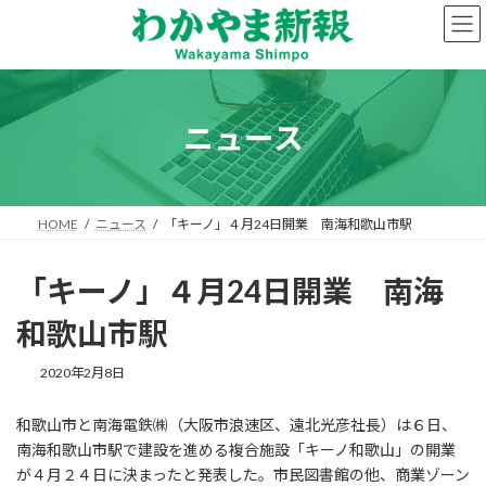
コ
ナ
ン
ビ
テ
ゲ
ン
ー
ツ
シ
へ
ョ
ニュース
ス
ン
キ
に
ッ
移
プ
動
HOME
ニュース
「キーノ」４月24日開業 南海和歌山市駅
「キーノ」４月24日開業 南海
和歌山市駅
2020年2月8日
和歌山市と南海電鉄㈱（大阪市浪速区、遠北光彦社長）は６日、
南海和歌山市駅で建設を進める複合施設「キーノ和歌山」の開業
が４月２４日に決まったと発表した。市民図書館の他、商業ゾーン