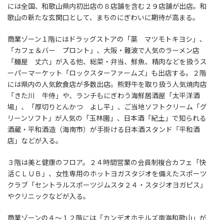
には全国、和歌山県内初出店の８店舗を含む２９店舗が出店。和
歌山の新たな玄関口として、まちのにぎわいに期待が高まる。
商業ゾーン１階にはドラッグストアの「薬 マツモトキヨシ」、
「カフェ＆バー プロント」、大阪・難波で人気のラーメン店
「麺屋 丈六」が入る他、総菜・弁当、鮮魚、精肉などを扱うス
ーパーマーケット「ロックスターファームズ」も出店する。２階
には県内の人気飲食店が多数出店。熊野牛を取り扱う人気焼肉店
「きた川 牛侍」や、ランチもにぎわう海鮮居酒屋「太平洋酒
場」、「厚切りとんかつ よし平」、ご当地ソフトクリーム「グ
リーンソフト」が人気の「玉林園」、日本酒「紀土」で知られる
酒蔵・平和酒造（海南市）が手掛ける日本酒スタンド「平和酒
店」などが入る。
３階は美と健康のフロア。２４時間営業の会員制複合カフェ「快
活ＣＬＵＢ」、女性専用のホットヨガスタジオを備えたスポーツ
クラブ「セントラルスポーツジムスタ２４・スタジオヨガピス」
やクリニックなどが入る。
商業ゾーンの４～１２階には「カンデオホテルズ南海和歌山」が