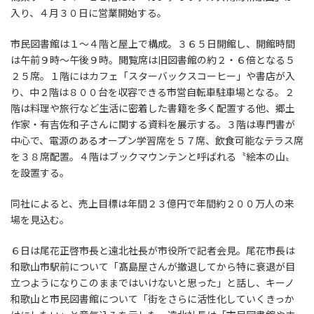
入り、４月３０日に営業開始する。
市民図書館は１～４階と屋上で構成。３６５日開館し、開館時間
は午前９時～午後９時。閲覧席は旧図書館の約２・６倍となる５
２５席。１階にはカフェ「スターバックスコーヒー」や書店が入
り、中２階は８００台を収容できる市営自転車駐車場となる。２
階は料理や旅行など生活に密着した書籍を多く配置する他、郷土
作家・有吉佐和子さんに関する資料を展示する。３階は専門書が
中心で、電源のあるオープン学習席を５７席、飲食可能なテラス席
を３８席配置。４階はブックマウンテンと呼ばれる〝絵本の山〟
を設置する。
同社によると、売上目標は年間２３億円で年間約２００万人の来
場を見込む。
６日は尾花正啓市長と遠北社長が市役所で記者会見。尾花市長は
和歌山市駅前について「髙島屋さんが撤退してから特に衰退が目
立つようになりこのままではいけないと思った」と話し、キーノ
和歌山と市民図書館について「街をさらに活性化していくきっか