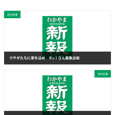
前の記事
ウサギたちに愛を込め Ｒuｉさん画集出版
2020年5月20日
次の記事