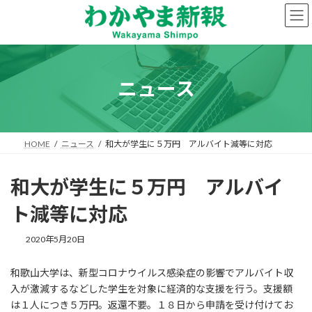
コ
ナ
ン
ビ
テ
ゲ
ン
ー
ツ
シ
へ
ョ
ニュース
ス
ン
キ
に
ッ
移
プ
動
HOME
ニュース
和大が学生に５万円 アルバイト減等に対応
和大が学生に５万円 アルバイ
ト減等に対応
2020年5月20日
和歌山大学は、新型コロナウイルス感染症の影響でアルバイト収
入が激減するなどした学生を対象に経済的な支援を行う。支援額
は１人につき５万円。返還不要。１８日から申請を受け付けてお