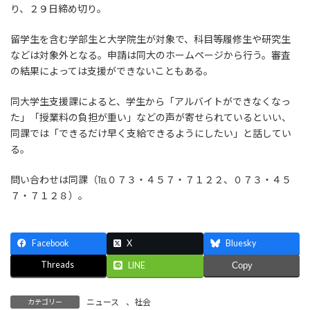
り、２９日締め切り。
留学生を含む学部生と大学院生が対象で、科目等履修生や研究生
などは対象外となる。申請は同大のホームページから行う。審査
の結果によっては支援ができないこともある。
同大学生支援課によると、学生から「アルバイトができなくなっ
た」「授業料の負担が重い」などの声が寄せられているといい、
同課では「できるだけ早く支給できるようにしたい」と話してい
る。
問い合わせは同課（℡０７３・４５７・７１２２、０７３・４５
７・７１２８）。
Facebook
X
Bluesky
Threads
LINE
Copy
ニュース
、
社会
カテゴリー