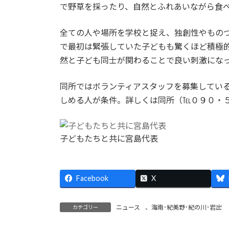
で野草を採ったり、自然とふれあいながら食
全ての人や場所を学校と捉え、独創性やもの
で最初は緊張していた子どもも驚くほど積極
然と子ども同士が関わることで良い刺激にな
同所ではボランティアスタッフを募集してい
しめる人が条件。詳しくは同所（℡０９０・
子どもたちと共に宮島代表
Facebook
X
ニュース
、
海南･紀美野･紀の川･岩出
カテゴリー