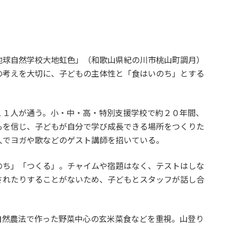
地球自然学校大地虹色」（和歌山県紀の川市桃山町調月）
の考えを大切に、子どもの主体性と「食はいのち」とする
１１人が通う。小・中・高・特別支援学校で約２０年間、
もを信じ、子どもが自分で学び成長できる場所をつくりた
人でヨガや歌などのゲスト講師を招いている。
のち」「つくる」。チャイムや宿題はなく、テストはしな
されたりすることがないため、子どもとスタッフが話し合
自然農法で作った野菜中心の玄米菜食などを重視。山登り