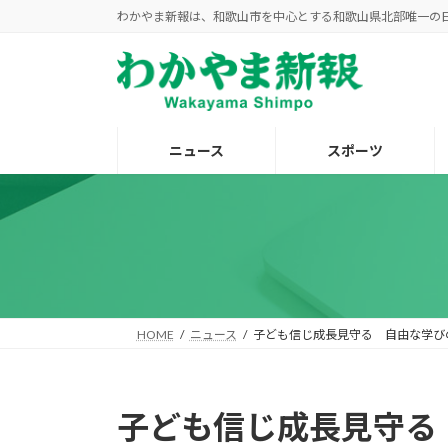
コ
ナ
わかやま新報は、和歌山市を中心とする和歌山県北部唯一の
ン
ビ
テ
ゲ
ン
ー
ツ
シ
へ
ョ
ニュース
スポーツ
ス
ン
キ
に
ッ
移
プ
動
HOME
ニュース
子ども信じ成長見守る 自由な学び
子ども信じ成長見守る