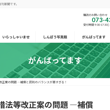
日刊新聞です。
購読のお問い合わせ
073-4
受付時間 9:00-17:30
いらっしゃいませ
しんぽう写真館
がんばってます
がんばってます
改正案の問題 ―補償と罰則のバランスが悪すぎる！
措法等改正案の問題 ―補償