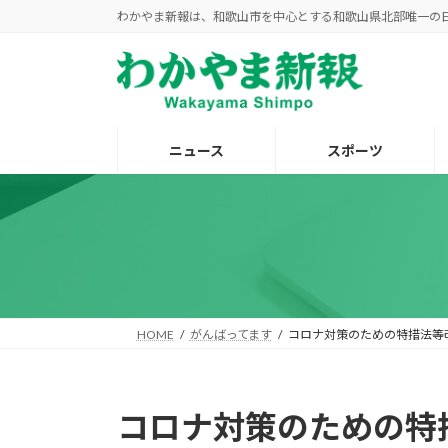
コ
ナ
わかやま新報は、和歌山市を中心とする和歌山県北部唯一の
ン
ビ
テ
ゲ
ン
ー
ツ
シ
へ
ョ
ニュース
スポーツ
ス
ン
キ
に
ッ
移
プ
動
HOME
がんばってます
コロナ対策のための特措法等
コロナ対策のための特