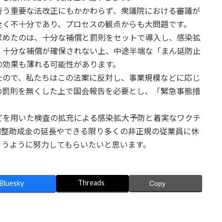
行う重要な法改正にもかかわらず、衆議院における審議が
全く不十分であり、プロセスの観点からも大問題です。
求めたのは、十分な補償と罰則をセットで導入し、感染拡
、十分な補償が確保されない上、中途半端な「まん延防止
の効果も薄れる可能性があります。
たので、私たちはこの法案に反対し、事業規模などに応じ
の罰則を無くした上で国会報告を必要とし、「緊急事態措
どを用いた検査の拡充による感染拡大予防と着実なワクチ
調整助成金の延長やできる限り多くの非正規の従業員に休
らうように努力してもらいたいと思います。
Threads
Bluesky
Copy