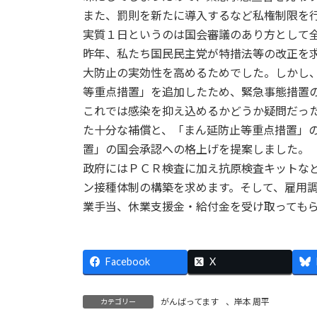
また、罰則を新たに導入するなど私権制限を
実質１日というのは国会審議のあり方として
昨年、私たち国民民主党が特措法等の改正を
大防止の実効性を高めるためでした。しかし
等重点措置」を追加したため、緊急事態措置
これでは感染を抑え込めるかどうか疑問だっ
た十分な補償と、「まん延防止等重点措置」
置」の国会承認への格上げを提案しました。
政府にはＰＣＲ検査に加え抗原検査キットな
ン接種体制の構築を求めます。そして、雇用
業手当、休業支援金・給付金を受け取っても
Facebook
X
がんばってます
、
岸本 周平
カテゴリー