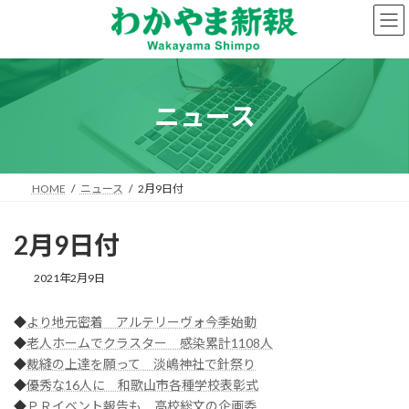
コ
ナ
ン
ビ
テ
ゲ
ン
ー
ツ
シ
へ
ョ
ニュース
ス
ン
キ
に
ッ
移
プ
動
HOME
ニュース
2月9日付
2月9日付
2021年2月9日
◆
より地元密着 アルテリーヴォ今季始動
◆
老人ホームでクラスター 感染累計1108人
◆
裁縫の上達を願って 淡嶋神社で針祭り
◆
優秀な16人に 和歌山市各種学校表彰式
◆
ＰＲイベント報告も 高校総文の企画委