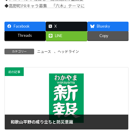
◆
高野町PRキャラ募集 「六木」テーマに
Facebook
X
Bluesky
Threads
LINE
Copy
ニュース
、
ヘッドライン
カテゴリー
前の記事
和歌山平野の成り立ちと防災意識
2021年2月7日