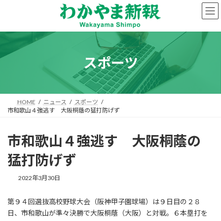
コ
ナ
ン
ビ
テ
ゲ
ン
ー
ツ
シ
へ
ョ
スポーツ
ス
ン
キ
に
ッ
移
プ
動
HOME
ニュース
スポーツ
市和歌山４強逃す 大阪桐蔭の猛打防げず
市和歌山４強逃す 大阪桐蔭の
猛打防げず
2022年3月30日
第９４回選抜高校野球大会（阪神甲子園球場）は９日目の２８
日、市和歌山が準々決勝で大阪桐蔭（大阪）と対戦。６本塁打を