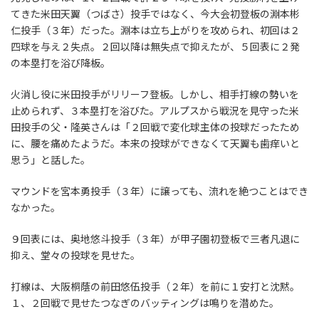
てきた米田天翼（つばさ）投手ではなく、今大会初登板の淵本彬
仁投手（３年）だった。淵本は立ち上がりを攻められ、初回は２
四球を与え２失点。２回以降は無失点で抑えたが、５回表に２発
の本塁打を浴び降板。
火消し役に米田投手がリリーフ登板。しかし、相手打線の勢いを
止められず、３本塁打を浴びた。アルプスから戦況を見守った米
田投手の父・隆英さんは「２回戦で変化球主体の投球だったため
に、腰を痛めたようだ。本来の投球ができなくて天翼も歯痒いと
思う」と話した。
マウンドを宮本勇投手（３年）に譲っても、流れを絶つことはでき
なかった。
９回表には、奥地悠斗投手（３年）が甲子園初登板で三者凡退に
抑え、堂々の投球を見せた。
打線は、大阪桐蔭の前田悠伍投手（２年）を前に１安打と沈黙。
１、２回戦で見せたつなぎのバッティングは鳴りを潜めた。