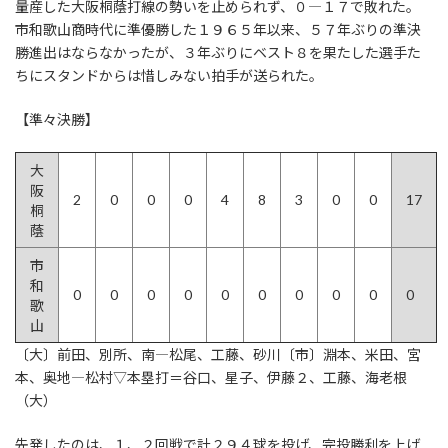
量産した大阪桐蔭打線の勢いを止められず、０―１７で敗れた。
市和歌山商時代に準優勝した１９６５年以来、５７年ぶりの準決
勝進出はならなかったが、３年ぶりにベスト８を果たした選手た
ちにスタンドからは惜しみない拍手が送られた。
【準々決勝】
大
阪
2
0
0
0
4
8
3
0
0
17
桐
蔭
市
和
0
0
0
0
0
0
0
0
0
0
歌
山
〔大〕前田、別所、南―松尾、工藤、砂川〔市〕淵本、米田、宮
本、奥地―松村▽本塁打＝谷口、星子、伊藤２、工藤、海老根
（大）
先発したのは、１、２回戦で計２９４球を投げ、完投勝利を上げ