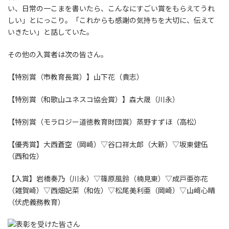
い、日常の一こまを書いたら、こんなにすごい賞をもらえてうれ
しい」とにっこり。「これからも感謝の気持ちを大切に、伝えて
いきたい」と話していた。
その他の入賞者は次の皆さん。
【特別賞（市教育長賞）】山下花（貴志）
【特別賞（和歌山ユネスコ協会賞）】森大晟（川永）
【特別賞（モラロジー道徳教育財団賞）蒸野すずほ（高松）
【優秀賞】大西蒼空（岡崎）▽谷口祥太郎（大新）▽坂東健伍
（西和佐）
【入賞】岩橋奏乃（川永）▽篠原風鈴（楠見東）▽成戸亜弥花
（雑賀崎）▽西畑妃菜（和佐）▽松尾美利亜（岡崎）▽山﨑心晴
（伏虎義務教育）