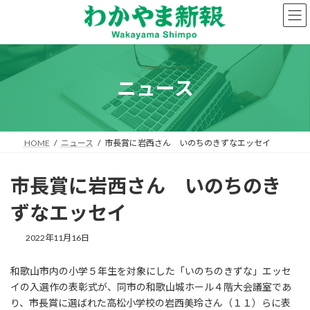
コ
ナ
ン
ビ
テ
ゲ
ン
ー
ツ
シ
へ
ョ
ニュース
ス
ン
キ
に
ッ
移
プ
動
HOME
ニュース
市長賞に岩西さん いのちのきずなエッセイ
市長賞に岩西さん いのちのき
ずなエッセイ
2022年11月16日
和歌山市内の小学５年生を対象にした「いのちのきずな」エッセ
イの入選作の表彰式が、同市の和歌山城ホール４階大会議室であ
り、市長賞に選ばれた高松小学校の岩西美玲さん（１１）らに表