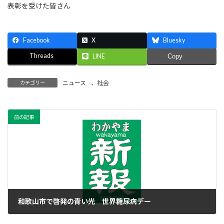
表彰を受けた皆さん
Facebook
X
Bluesky
Threads
LINE
Copy
ニュース
、
社会
カテゴリー
前の記事
和歌山市で啓発の青い光 世界糖尿病デー
2022年11月16日