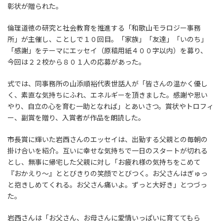
彰状が贈られた。
倫理道徳の研究と社会教育を推進する「和歌山モラロジー事務
所」が主催し、ことしで１０回目。「家族」「友達」「いのち」
「感謝」をテーマにエッセイ（原稿用紙４００字以内）を募り、
今回は２２校から８０１人の応募があった。
式では、同事務所の山添順裕代表世話人が「皆さんの温かく優し
く、素直な気持ちにふれ、エネルギーを頂きました。感謝や思い
やり、自立の心を育む一助となれば」とあいさつ。賞状やトロフィ
ー、副賞を贈り、入賞者が作品を朗読した。
市長賞に輝いた岩西さんのエッセイは、出勤する父親との毎朝の
掛け合いを紹介。互いに幸せな気持ちで一日のスタートが切れる
とし、無事に帰宅した父親に対し「お疲れ様の気持ちをこめて
『おかえり～』ととびきりの笑顔でとびつく。お父さんはぎゅっ
と抱きしめてくれる。お父さん痛いよ。ずっと大好き」とつづっ
た。
岩西さんは「お父さん、お母さんに愛情いっぱいに育ててもら