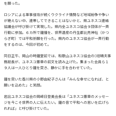
を願った。
ロシアによる軍事侵攻が続くウクライナ情勢など地域紛争や争い
が絶えない中、連帯してできることはないかと、県ユネスコ連絡
協議会が呼び掛けて実現した。県内全ユネスコ協会９団体が一斉
行動に参加。６カ所で鐘撞を、世界遺産の丹生都比売神社（かつ
らぎ町）では平和祈願を行った。県内のユネスコ協会が一斉行動
をするのは、今回が初めて。
同日正午、岡山の時鐘堂前では、和歌山ユネスコ協会の垣晴夫事
務局長が、ユネスコ憲章の前文を読み上げた。集まった会員ら１
９人は一人ひとり鐘を突き、静かに手を合わせていた。
鐘を突いた香川県の小野由紀子さんは「みんな幸せになれば、と
願いを込めた」と笑顔。
岩出ユネスコ協会の岡﨑日登美会長は「ユネスコ憲章のメッセー
ジを今こそ世界の人に伝えたい。鐘の音で平和への思いを広げら
れれば」と呼び掛けていた。