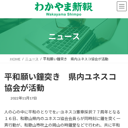
コ
ナ
ン
ビ
テ
ゲ
ン
ー
ツ
シ
へ
ョ
ニュース
ス
ン
キ
に
ッ
移
プ
動
HOME
ニュース
平和願い鐘突き 県内ユネスコ協会が活動
平和願い鐘突き 県内ユネスコ
協会が活動
2022年11月17日
人の心の中に平和のとりでを――。ユネスコ憲章採択７７周年となる
１６日、和歌山県内のユネスコ協会会員らが同時刻に鐘を突く一
斉行動が、和歌山市吹上の岡山の時鐘堂などで行われ、共に平和