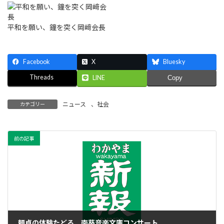
平和を願い、鐘を突く岡﨑会長
Facebook
X
Bluesky
Threads
LINE
Copy
ニュース
、
社会
カテゴリー
前の記事
頼貞の体験たどる 南葵音楽文庫コンサート