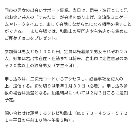
同市の男女の出会いサポート事業。当日は、司会・進行として兄
弟お笑い芸人の「すみたに」が会場を盛り上げ、交流型ミニゲー
ムやトークタイムで、楽しく会話しながら気になる相手を探すこと
ができる。 また会場では、和歌山の専門店や有名店から集めた
ご褒美チョコをプレゼント。
参加費は男女とも１０００円。定員は先着順で男女それぞれ２５
人。対象は岩出市在住・在勤または将来、岩出市に定住意思のあ
る２０歳以上の独身男女（学生不可）。
申し込みは、二次元コードからアクセスし、必要事項を記入の
上、送信する。締め切りは来年１月３０日（必着）。申し込み多
数の場合は抽選となる。抽選結果については２月３日ごろに通知
予定。
問い合わせは運営するテレビ和歌山（℡０７３・４５５・５７２
１＝平日の午前１０時～午後５時）。