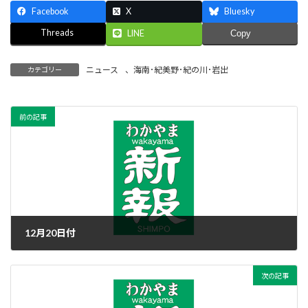
Facebook
X
Bluesky
Threads
LINE
Copy
ニュース
、
海南･紀美野･紀の川･岩出
カテゴリー
前の記事
12月20日付
2022年12月20日
次の記事