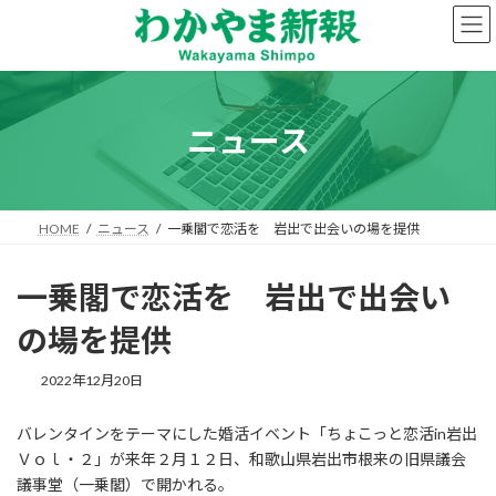
コ
ナ
ン
ビ
テ
ゲ
ン
ー
ツ
シ
へ
ョ
ニュース
ス
ン
キ
に
ッ
移
プ
動
HOME
ニュース
一乗閣で恋活を 岩出で出会いの場を提供
一乗閣で恋活を 岩出で出会い
の場を提供
2022年12月20日
バレンタインをテーマにした婚活イベント「ちょこっと恋活in岩出
Ｖｏｌ・２」が来年２月１２日、和歌山県岩出市根来の旧県議会
議事堂（一乗閣）で開かれる。