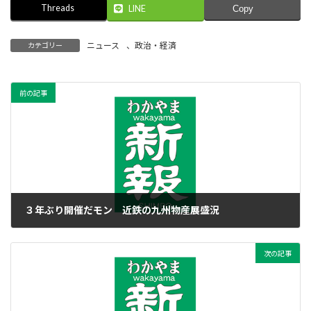
Threads
LINE
Copy
ニュース
、
政治・経済
カテゴリー
前の記事
３年ぶり開催だモン 近鉄の九州物産展盛況
2023年1月13日
次の記事