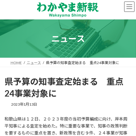
コ
ナ
ン
ビ
テ
ゲ
ン
ー
ツ
シ
へ
ョ
ニュース
ス
ン
キ
に
ッ
移
プ
動
HOME
ニュース
県予算の知事査定始まる 重点24事業対象に
県予算の知事査定始まる 重点
24事業対象に
2023年1月13日
和歌山県は１２日、２０２３年度の当初予算編成に向け、岸本周
平知事による査定を始めた。特に重要な事業で、知事の政策判断
を要するものに重点を置き、新政策を含む９件、２４事業が知事