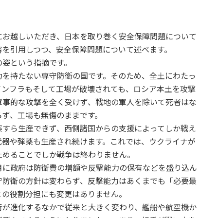
にお越しいただき、日本を取り巻く安全保障問題について
容を引用しつつ、安全保障問題について述べます。
の姿という指摘です。
力を持たない専守防衛の国です。そのため、全土にわたっ
インフラもそして工場が破壊されても、ロシア本土を攻撃
軍事的な攻撃を全く受けず、戦地の軍人を除いて死者はな
らず、工場も無傷のままです。
薬すら生産できず、西側諸国からの支援によってしか戦え
武器や弾薬も生産され続けます。これでは、ウクライナが
止めることでしか戦争は終わりません。
月に政府は防衛費の増額や反撃能力の保有などを盛り込ん
守防衛の方針は変わらず、反撃能力はあくまでも「必要最
との役割分担にも変更はありません。
術が進化するなかで従来と大きく変わり、艦船や航空機か