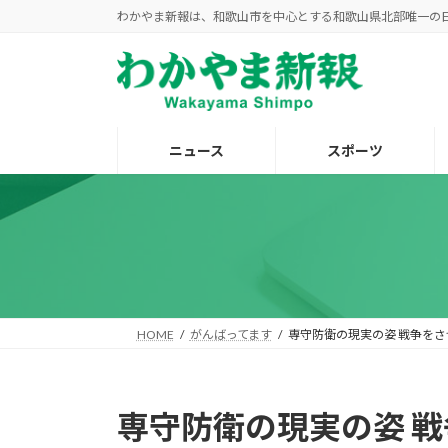
コ
ナ
わかやま新報は、和歌山市を中心とする和歌山県北部唯一の
ン
ビ
テ
ゲ
ン
ー
ツ
シ
へ
ョ
ニュース
スポーツ
ス
ン
キ
に
ッ
移
プ
動
HOME
がんばってます
専守防衛の現実の姿 戦争を
専守防衛の現実の姿 