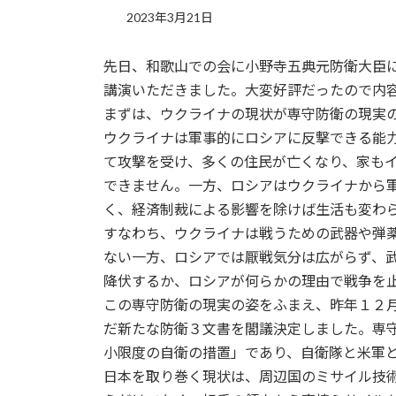
2023年3月21日
先日、和歌山での会に小野寺五典元防衛大臣
講演いただきました。大変好評だったので内
まずは、ウクライナの現状が専守防衛の現実
ウクライナは軍事的にロシアに反撃できる能
て攻撃を受け、多くの住民が亡くなり、家も
できません。一方、ロシアはウクライナから
く、経済制裁による影響を除けば生活も変わ
すなわち、ウクライナは戦うための武器や弾
ない一方、ロシアでは厭戦気分は広がらず、
降伏するか、ロシアが何らかの理由で戦争を
この専守防衛の現実の姿をふまえ、昨年１２
だ新たな防衛３文書を閣議決定しました。専
小限度の自衛の措置」であり、自衛隊と米軍
日本を取り巻く現状は、周辺国のミサイル技