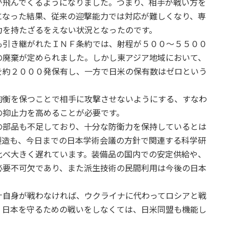
が飛んでくるようになりました。つまり、相手が戦い方を
になった結果、従来の迎撃能力では対応が難しくなり、専
力を持たざるをえない状況となったのです。
も引き継がれたＩＮＦ条約では、射程が５００～５５００
の廃棄が定められました。しかし東アジア地域において、
を約２０００発保有し、一方で日米の保有数はゼロという
均衡を保つことで相手に攻撃させないようにする、すなわ
の抑止力を高めることが必要です。
の部品も不足しており、十分な防衛力を保持しているとは
製造も、今日までの日本学術会議の方針で関連する科学研
比べ大きく遅れています。装備品の国内での安定供給や、
必要不可欠であり、また派生技術の民間利用は今後の日本
ナ自身が戦わなければ、ウクライナに代わってロシアと戦
、日本を守るための戦いをしなくては、日米同盟も機能し