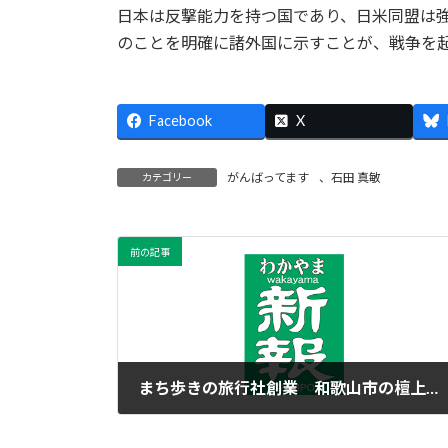
日本は反撃能力を持つ国であり、日米同盟は
のことを明確に諸外国に示すことが、戦争を
Facebook
X
がんばってます
、
石田 真敏
カテゴリー
前の記事
まち歩きの旅行社創業 和歌山市の檀上さん
2023年3月21日