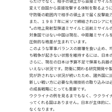
らだけでなく、相手の領土から直接ミサイル
変えて自国から直接攻撃する体制を取るよう
守防衛の範囲内で相手の領土まで届く反撃能
また、１９８７年に米ソで締結されロシアに
㌔の地上発射型弾道ミサイルと巡航ミサイル
対象国ではない中国は現在、中距離ミサイル
圧倒的な格差が生まれています。
このような軍事バランスの崩壊を食い止め、
ち戦争が起きない状態を維持するには、日本
さらに、現在の日本は予算不足で弾薬も兵器
いえない状況です。防衛に関わる研究開発や
究が許されない状況が続いたため、諸外国に
新しい戦い方に必要な先端技術の取り込みは
の成長戦略にとっても重要です。
ウクライナの例を見るまでもなく、ウクライ
ってくれる国はありません。日本が主体的に
なくなります。