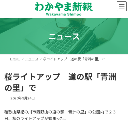
コ
ナ
ン
ビ
テ
ゲ
ン
ー
ツ
シ
へ
ョ
ニュース
ス
ン
キ
に
ッ
移
プ
動
HOME
ニュース
桜ライトアップ 道の駅「青洲の里」で
桜ライトアップ 道の駅「青洲
の里」で
2023年3月24日
和歌山県紀の川市西野山の道の駅「青洲の里」の公園内で２３
日、桜のライトアップが始まった。