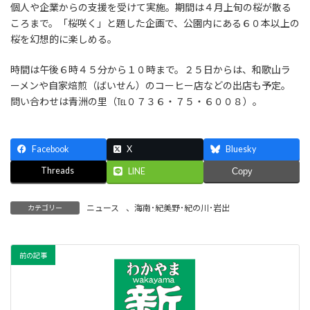
個人や企業からの支援を受けて実施。期間は４月上旬の桜が散る
ころまで。「桜咲く」と題した企画で、公園内にある６０本以上の
桜を幻想的に楽しめる。
時間は午後６時４５分から１０時まで。２５日からは、和歌山ラ
ーメンや自家焙煎（ばいせん）のコーヒー店などの出店も予定。
問い合わせは青洲の里（℡０７３６・７５・６００８）。
Facebook
X
Bluesky
Threads
LINE
Copy
ニュース
、
海南･紀美野･紀の川･岩出
カテゴリー
前の記事