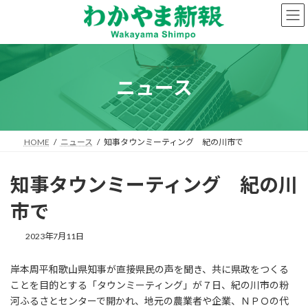
コ
ナ
ン
ビ
テ
ゲ
ン
ー
ツ
シ
へ
ョ
ニュース
ス
ン
キ
に
ッ
移
プ
動
HOME
ニュース
知事タウンミーティング 紀の川市で
知事タウンミーティング 紀の川
市で
2023年7月11日
岸本周平和歌山県知事が直接県民の声を聞き、共に県政をつくる
ことを目的とする「タウンミーティング」が７日、紀の川市の粉
河ふるさとセンターで開かれ、地元の農業者や企業、ＮＰＯの代