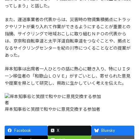
ってしまう」と話した。
また、運送事業者の代表からは、災害時の物資集積拠点にトラッ
クやリフトが乗り入れて作業ができるようにすることが重要との
指摘、サイクリングで地域おこしに取り組むＮＰＯの代表から
は、京奈和自転車道と太平洋道自転車道をつなぐことや、拠点と
なるサイクリングセンターを紀の川市につくることなどの提案が
あった。
岸本知事は出席者一人ひとりの話に熱心に聴き入り、特にＵＩタ
ーン移住者の「和歌山ＬＯＶＥ」がすごいとし、寄せられた意見
や提案を県として研究し、県政に生かしていく考えを伝えた。
岸本知事㊨と笑顔で和やかに意見交換する参加者
Facebook
X
Bluesky