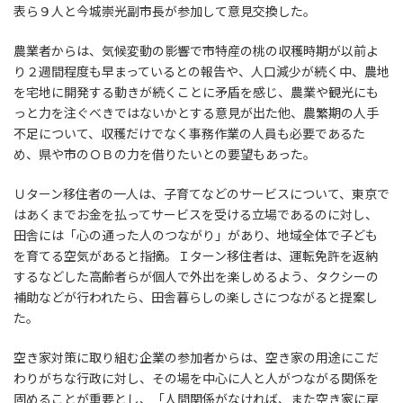
表ら９人と今城崇光副市長が参加して意見交換した。
農業者からは、気候変動の影響で市特産の桃の収穫時期が以前よ
り２週間程度も早まっているとの報告や、人口減少が続く中、農地
を宅地に開発する動きが続くことに矛盾を感じ、農業や観光にも
っと力を注ぐべきではないかとする意見が出た他、農繁期の人手
不足について、収穫だけでなく事務作業の人員も必要であるた
め、県や市のＯＢの力を借りたいとの要望もあった。
Ｕターン移住者の一人は、子育てなどのサービスについて、東京で
はあくまでお金を払ってサービスを受ける立場であるのに対し、
田舎には「心の通った人のつながり」があり、地域全体で子ども
を育てる空気があると指摘。Ｉターン移住者は、運転免許を返納
するなどした高齢者らが個人で外出を楽しめるよう、タクシーの
補助などが行われたら、田舎暮らしの楽しさにつながると提案し
た。
空き家対策に取り組む企業の参加者からは、空き家の用途にこだ
わりがちな行政に対し、その場を中心に人と人がつながる関係を
固めることが重要とし、「人間関係がなければ、また空き家に戻