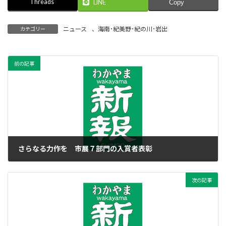
Threads
LINE
Copy
ニュース
、
海南･紀美野･紀の川･岩出
カテゴリー
前の記事
さらなる力作を 市展７部門の入賞者表彰
2023年7月11日
次の記事