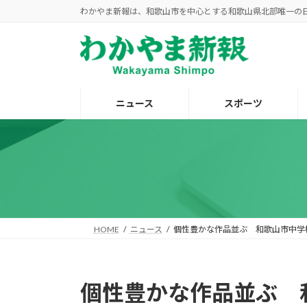
コ
ナ
わかやま新報は、和歌山市を中心とする和歌山県北部唯一の
ン
ビ
テ
ゲ
ン
ー
ツ
シ
へ
ョ
ニュース
スポーツ
ス
ン
キ
に
ッ
移
プ
動
HOME
ニュース
個性豊かな作品並ぶ 和歌山市中学
個性豊かな作品並ぶ 