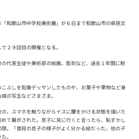
ぶ「和歌山市中学校美術展」が６日まで和歌山市の県民文
しで２９回目の開催となる。
校の代表生徒や美術部の絵画、彫刻など、過去１年間に制
のこぶしを鉛筆デッサンしたものや、お菓子や果物など身
山城の写生などさまざま。
校の、スマホを触りながらイスに腰をかける状態を描いた
初めて展示された。息子に見に行くと言ったら、恥ずかし
笑顔。「普段の息子の様子がよく分かる絵だった。他の子
いた。