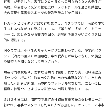
代表）が発足した。現在は２０～５０代の男女約２０人の選手が
所属。今後さらに交流の輪を広げ、フットボールを通じた共生社
会の実現や障害者スポーツの普及啓発などを目指す。
レガーメとはイタリア語で絆を意味し、同クラブでは、活動の中で
生まれるつながりを重視している。「誰もが」「楽しく」をモッ
トーに、楽しみながら交流を図り、居場所や生きがいづくりを目
的に活動する。
同クラブは、小学生のサッカー指導に携わっていた、作業所ボラ
ンチ（海南市且来）の開設者、中本代表らが中心となり、体験会
や講習会を開くなどして設立された。
現在は同事業所や、あすなろ共同作業所、あすの実、地域活動支
援センター櫻など、海南市や和歌山市の作業所などから、自ら志
願した利用者が所属。両市内のフットサル場などで月に１～２回
程度の練習や、さまざまな試合への出場も予定している。
８月２６日には、海南市下津町の拝待体育館で設立セレモニーが
行われ、選手やスタッフら約４０人が参加した。セレモニーで中本