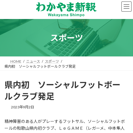
コ
ナ
ン
ビ
テ
ゲ
ン
ー
ツ
シ
へ
ョ
スポーツ
ス
ン
キ
に
ッ
移
プ
動
HOME
ニュース
スポーツ
県内初 ソーシャルフットボールクラブ発足
県内初 ソーシャルフットボー
ルクラブ発足
2023年9月2日
精神障害のある人がプレーするフットサル、ソーシャルフットボ
ールの和歌山県内初クラブ、ＬｅＧＡＭＥ（レガーメ、中本隼人