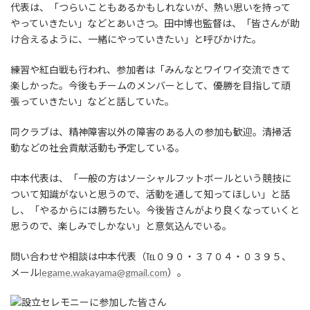
代表は、「つらいこともあるかもしれないが、熱い思いを持って
やっていきたい」などとあいさつ。田中博也監督は、「皆さんが助
け合えるように、一緒にやっていきたい」と呼びかけた。
練習や紅白戦も行われ、参加者は「みんなとワイワイ交流できて
楽しかった。今後もチームのメンバーとして、優勝を目指して頑
張っていきたい」などと話していた。
同クラブは、精神障害以外の障害のある人の参加も歓迎。清掃活
動などの社会貢献活動も予定している。
中本代表は、「一般の方はソーシャルフットボールという競技に
ついて知識がないと思うので、活動を通して知ってほしい」と話
し、「やるからには勝ちたい。今後皆さんがより良くなっていくと
思うので、楽しみでしかない」と意気込んでいる。
問い合わせや相談は中本代表（℡０９０・３７０４・０３９５、
メール
legame.wakayama@gmail.com
）。