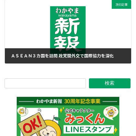
次の記事
ＡＳＥＡＮ３カ国を訪問 政党間外交で国際協力を深化
2023年9月2日
検索