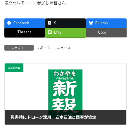
設立セレモニーに参加した皆さん
Facebook
X
Bluesky
Threads
LINE
Copy
スポーツ
、
ニュース
カテゴリー
前の記事
災害時にドローン活用 岩本石油と西署が協定
2023年9月2日