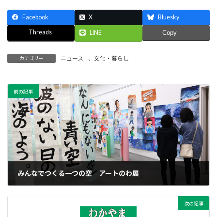
Facebook
X
Bluesky
Threads
LINE
Copy
ニュース
、
文化・暮らし
カテゴリー
前の記事
みんなでつくる一つの空 アートのわ展
2025年3月14日
次の記事