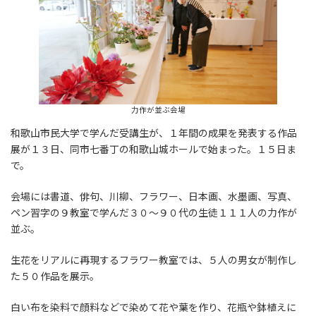
力作が並ぶ会場
和歌山市民大学で学んだ受講生が、１年間の成果を発表する作品
展が１３日、同市七番丁の和歌山城ホールで始まった。１５日ま
で。
会場には書道、俳句、川柳、フラワー、日本画、水墨画、写真、
ペン習字の９教室で学んだ３０～９０代の生徒１１１人の力作が
並ぶ。
生花をリアルに再現するフラワー教室では、５人の男女が制作し
た５０作品を展示。
白い布を染料で顔料などで染めて花や葉を作り、花瓶や鉢植えに