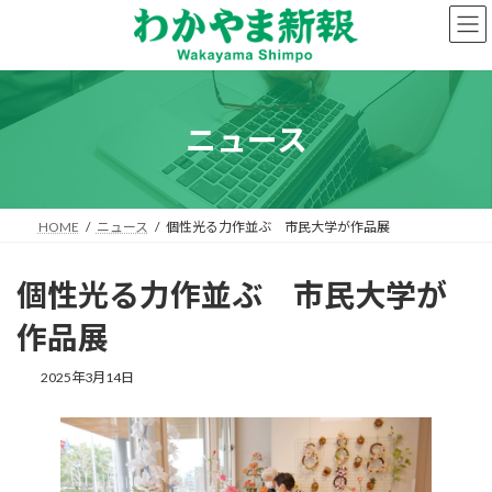
コ
ナ
ン
ビ
テ
ゲ
ン
ー
ツ
シ
へ
ョ
ニュース
ス
ン
キ
に
ッ
移
プ
動
HOME
ニュース
個性光る力作並ぶ 市民大学が作品展
個性光る力作並ぶ 市民大学が
作品展
2025年3月14日