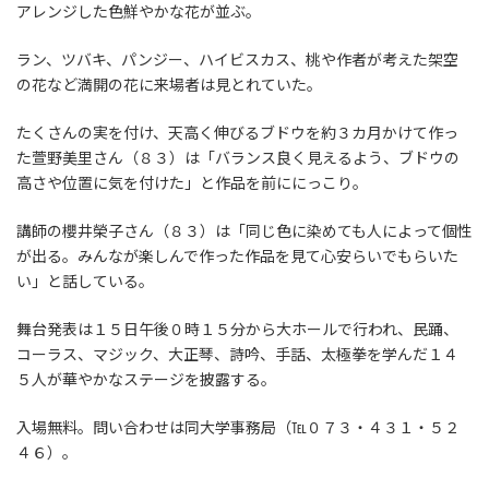
アレンジした色鮮やかな花が並ぶ。
ラン、ツバキ、パンジー、ハイビスカス、桃や作者が考えた架空
の花など満開の花に来場者は見とれていた。
たくさんの実を付け、天高く伸びるブドウを約３カ月かけて作っ
た萱野美里さん（８３）は「バランス良く見えるよう、ブドウの
高さや位置に気を付けた」と作品を前ににっこり。
講師の櫻井榮子さん（８３）は「同じ色に染めても人によって個性
が出る。みんなが楽しんで作った作品を見て心安らいでもらいた
い」と話している。
舞台発表は１５日午後０時１５分から大ホールで行われ、民踊、
コーラス、マジック、大正琴、詩吟、手話、太極拳を学んだ１４
５人が華やかなステージを披露する。
入場無料。問い合わせは同大学事務局（℡０７３・４３１・５２
４６）。