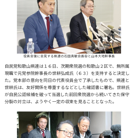
役員会後に会見する県連の石田真敏会長㊨と山本大地幹事長
自民党和歌山県連は１６日、次期衆院選の和歌山２区で、無所属
現職で元党参院幹事長の世耕弘成氏（６３）を支持すると決定し
た。党本部の意向を同日の代表役員会で了承したもので、県連と
世耕氏は、友好関係を尊重するなどとした確認書に署名。世耕氏
が自民公認候補を破って当選した前回衆院選から続いてきた保守
分裂の対立は、ようやく一定の収束を見ることとなった。