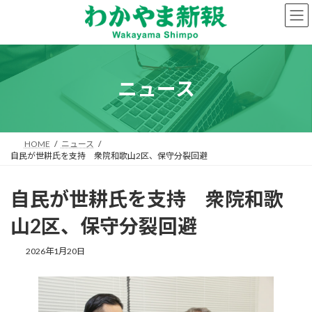
コ
ナ
ン
ビ
テ
ゲ
ン
ー
ツ
シ
へ
ョ
ニュース
ス
ン
キ
に
ッ
移
プ
動
HOME
ニュース
自民が世耕氏を支持 衆院和歌山2区、保守分裂回避
自民が世耕氏を支持 衆院和歌
山2区、保守分裂回避
2026年1月20日