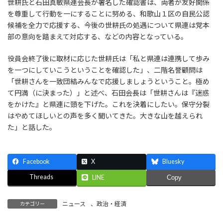
世耕氏と石田真敏県連会長が署名した確認書は、両者が友好関係
を尊重して行動を一にすることに努める、和歌山１区の自民公認
候補を全力で応援する、今後の世耕氏の処遇について県連は党本
部の意向を踏まえて対応する、などの内容となっている。
役員会終了後に取材に応じた世耕氏は「私と県連は連携して歩み
を一つにしていこうということを確認した」、二階名誉顧問は
「世耕さんを一致団結みんなで応援しましょうということ。極め
て円満（に決まった）」と述べ、石田会長は「世耕さんは『迷惑
をかけた』と県連に頭を下げた。これを決着にしたい。保守分裂
はやめてほしいとの声を多く聞いてきた。大きな山を越えられ
た」と話した。
Facebook
X
Bluesky
Threads
LINE
Copy
ニュース
、
政治・経済
カテゴリー