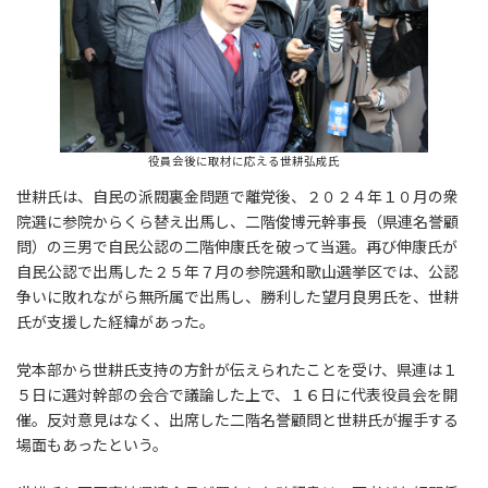
役員会後に取材に応える世耕弘成氏
世耕氏は、自民の派閥裏金問題で離党後、２０２４年１０月の衆
院選に参院からくら替え出馬し、二階俊博元幹事長（県連名誉顧
問）の三男で自民公認の二階伸康氏を破って当選。再び伸康氏が
自民公認で出馬した２５年７月の参院選和歌山選挙区では、公認
争いに敗れながら無所属で出馬し、勝利した望月良男氏を、世耕
氏が支援した経緯があった。
党本部から世耕氏支持の方針が伝えられたことを受け、県連は１
５日に選対幹部の会合で議論した上で、１６日に代表役員会を開
催。反対意見はなく、出席した二階名誉顧問と世耕氏が握手する
場面もあったという。