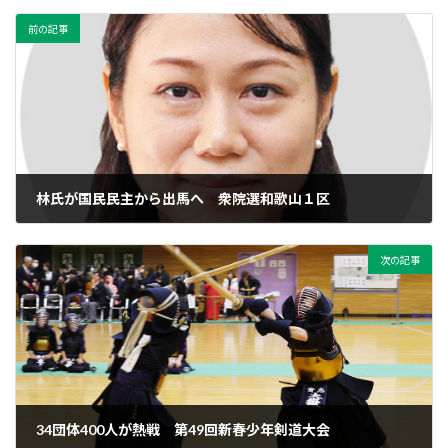
前の記事
林氏が国民民主から出馬へ 衆院選和歌山１区
2026年1月20日
次の記事
34団体400人が熱戦 第49回新春少年剣道大会