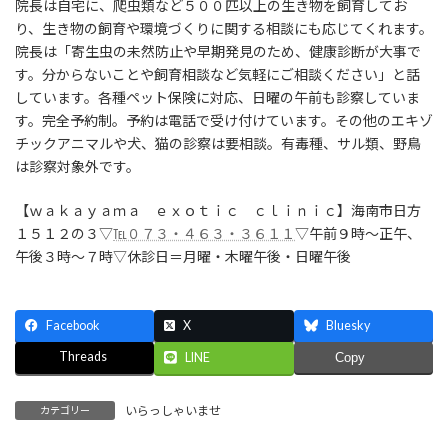
院長は自宅に、爬虫類など５００匹以上の生き物を飼育してお
り、生き物の飼育や環境づくりに関する相談にも応じてくれます。
院長は「寄生虫の未然防止や早期発見のため、健康診断が大事で
す。分からないことや飼育相談など気軽にご相談ください」と話
しています。各種ペット保険に対応、日曜の午前も診察していま
す。完全予約制。予約は電話で受け付けています。その他のエキゾ
チックアニマルや犬、猫の診察は要相談。有毒種、サル類、野鳥
は診察対象外です。
【ｗａｋａｙａｍａ ｅｘｏｔｉｃ ｃｌｉｎｉｃ】海南市日方
１５１２の３▽
℡０７３・４６３・３６１１
▽午前９時～正午、
午後３時～７時▽休診日＝月曜・木曜午後・日曜午後
Facebook
X
Bluesky
Threads
LINE
Copy
いらっしゃいませ
カテゴリー