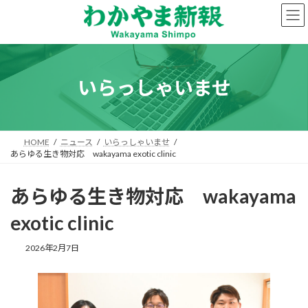
コ
ナ
ン
ビ
テ
ゲ
ン
ー
ツ
シ
へ
ョ
いらっしゃいませ
ス
ン
キ
に
ッ
移
プ
動
HOME
ニュース
いらっしゃいませ
あらゆる生き物対応 wakayama exotic clinic
あらゆる生き物対応 wakayama
exotic clinic
2026年2月7日