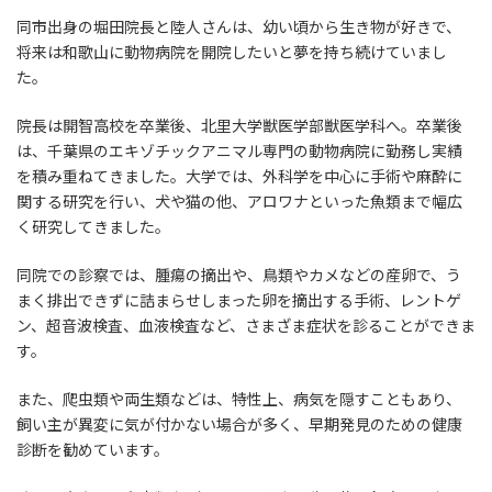
同市出身の堀田院長と陸人さんは、幼い頃から生き物が好きで、
将来は和歌山に動物病院を開院したいと夢を持ち続けていまし
た。
院長は開智高校を卒業後、北里大学獣医学部獣医学科へ。卒業後
は、千葉県のエキゾチックアニマル専門の動物病院に勤務し実績
を積み重ねてきました。大学では、外科学を中心に手術や麻酔に
関する研究を行い、犬や猫の他、アロワナといった魚類まで幅広
く研究してきました。
同院での診察では、腫瘍の摘出や、鳥類やカメなどの産卵で、う
まく排出できずに詰まらせしまった卵を摘出する手術、レントゲ
ン、超音波検査、血液検査など、さまざま症状を診ることができま
す。
また、爬虫類や両生類などは、特性上、病気を隠すこともあり、
飼い主が異変に気が付かない場合が多く、早期発見のための健康
診断を勧めています。