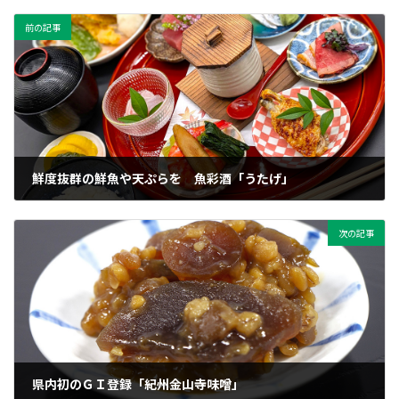
前の記事
鮮度抜群の鮮魚や天ぷらを 魚彩酒「うたげ」
2026年2月7日
次の記事
県内初のＧＩ登録「紀州金山寺味噌」