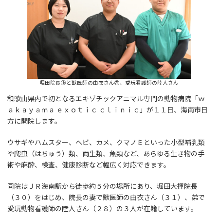
堀田院長㊥と獣医師の由衣さん㊧、愛玩看護師の陸人さん
和歌山県内で初となるエキゾチックアニマル専門の動物病院「ｗ
ａｋａｙａｍａ ｅｘｏｔｉｃ ｃｌｉｎｉｃ」が１１日、海南市日
方に開院します。
ウサギやハムスター、ヘビ、カメ、クマノミといった小型哺乳類
や爬虫（はちゅう）類、両生類、魚類など、あらゆる生き物の手
術や麻酔、検査、健康診断など幅広く対応できます。
同院はＪＲ海南駅から徒歩約５分の場所にあり、堀田大揮院長
（３０）をはじめ、院長の妻で獣医師の由衣さん（３１）、弟で
愛玩動物看護師の陸人さん（２８）の３人が在籍しています。