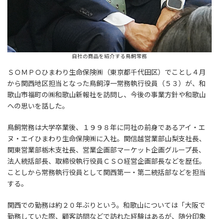
自社の商品を紹介する鳥飼常務
ＳＯＭＰＯひまわり生命保険㈱（東京都千代田区）でことし４月
から関西地区担当となった鳥飼淳一常務執行役員（５３）が、和
歌山市福町の㈱和歌山新報社を訪問し、今後の事業方針や和歌山
への思いを話した。
鳥飼常務は大学卒業後、１９９８年に同社の前身であるアイ・エ
ヌ・エイひまわり生命保険㈱に入社。関信越営業部山梨支社長、
関東営業部栃木支社長、営業企画部マーケット企画グループ長、
法人統括部長、取締役執行役員ＣＳＯ経営企画部長などを歴任。
ことしから常務執行役員として関西第一・第二統括部などを担当
する。
関西での勤務は約２０年ぶりという。和歌山については「大阪で
勤務していた際、顧客訪問などで訪れた経験はあるが、随分印象