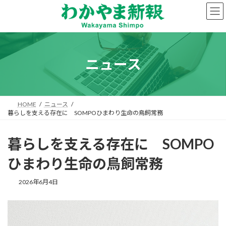
コ
ナ
ン
ビ
テ
ゲ
ン
ー
ツ
シ
へ
ョ
ニュース
ス
ン
キ
に
ッ
移
プ
動
HOME
ニュース
暮らしを支える存在に SOMPOひまわり生命の鳥飼常務
暮らしを支える存在に SOMPO
ひまわり生命の鳥飼常務
2026年6月4日