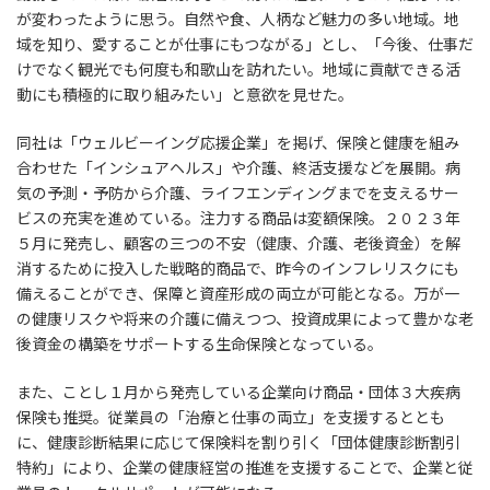
が変わったように思う。自然や食、人柄など魅力の多い地域。地
域を知り、愛することが仕事にもつながる」とし、「今後、仕事だ
けでなく観光でも何度も和歌山を訪れたい。地域に貢献できる活
動にも積極的に取り組みたい」と意欲を見せた。
同社は「ウェルビーイング応援企業」を掲げ、保険と健康を組み
合わせた「インシュアヘルス」や介護、終活支援などを展開。病
気の予測・予防から介護、ライフエンディングまでを支えるサー
ビスの充実を進めている。注力する商品は変額保険。２０２３年
５月に発売し、顧客の三つの不安（健康、介護、老後資金）を解
消するために投入した戦略的商品で、昨今のインフレリスクにも
備えることができ、保障と資産形成の両立が可能となる。万が一
の健康リスクや将来の介護に備えつつ、投資成果によって豊かな老
後資金の構築をサポートする生命保険となっている。
また、ことし１月から発売している企業向け商品・団体３大疾病
保険も推奨。従業員の「治療と仕事の両立」を支援するととも
に、健康診断結果に応じて保険料を割り引く「団体健康診断割引
特約」により、企業の健康経営の推進を支援することで、企業と従