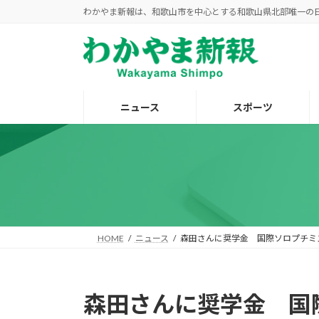
コ
ナ
わかやま新報は、和歌山市を中心とする和歌山県北部唯一の
ン
ビ
テ
ゲ
ン
ー
ツ
シ
へ
ョ
ニュース
スポーツ
ス
ン
キ
に
ッ
移
プ
動
HOME
ニュース
森田さんに奨学金 国際ソロプチミ
森田さんに奨学金 国