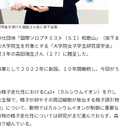
奨学金を受けた森田さん㊨と掛下会長
奉仕団体「国際ソロプチミスト（ＳＩ）和歌山」（掛下ま
の大学院生を対象とする「大学院女子学生研究奨学金」
程３年の森田瑞生さん（２７）に贈呈した。
事業として２０２２年に創設。１０年間継続し、今回が５
精子走化性におけるCa2+（カルシウムイオン）を介し
性生殖で、精子が卵やその周辺細胞が放出する精子誘引物
象」について、動物ではカルシウムイオンが制御に重要な
植物の精子走化性については研究がまだ進んでおらず、森
取り組んでいる。