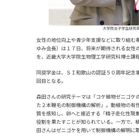
大学院女子学生研究
女性の地位向上や青少年支援などに取り組む
ゆみ会長）は１７日、将来が期待される女性
を、近畿大学大学院生物理工学研究科博士課
同奨学金は、ＳＩ和歌山の認証５０周年記念
回目となる。
森田さんの研究テーマは「コケ植物ゼニゴケの
た２本鞭毛の制御機構の解析」。動植物の有
質を感知し、卵へと接近する「精子走化性現
役割を果たすことが知られている。一方で、
田さんはゼニゴケを用いて制御機構の解明に