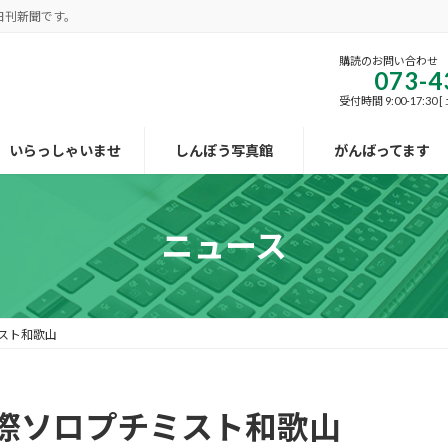
日刊新聞です。
購読のお問い合わせ
073-4
受付時間 9:00-17:30
いらっしゃいませ
しんぽう写真館
がんばってます
ニュース
スト和歌山
際ソロプチミスト和歌山