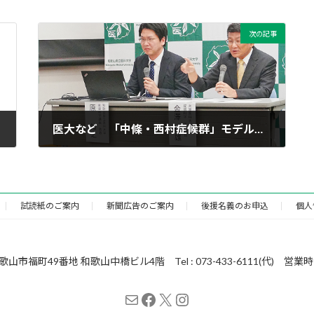
次の記事
医大など 「中條・西村症候群」モデルマウス作成に成功
2026年6月24日
試読紙のご案内
新聞広告のご案内
後援名義のお申込
個人
49番地 和歌山中橋ビル4階 Tel : 073-433-6111(代) 営業時間 : 
メール
Facebook
X
Instagram