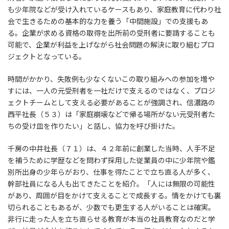
も少年院などが受け入れているケースもあり、家庭教育に代わり社
会で生きるための基本的な力を養う「中間施設」での支援もあ
る。企業が求める資格の取得を出所前の受刑者に要請することも
可能で、企業が利益を上げながら社会問題の解決に取り組むプロ
ジェクトとなっている。
時間がかかり、失敗例も少なくないこの取り組みへの参加を増や
すには、一人の元受刑者を一社だけで支えるのではなく、プロジ
ェクトチームとして支える必要があることが強調され、信濃路の
西平社長（５３）は「家庭崩壊などで帰る場所がない元受刑者た
ちの受け皿を作りたい」と話し、協力を呼び掛けた。
千房の中井社長（７１）は、４２年前に創業した当時、人手不足
を補うために学歴などを問わず採用した従業員の中に少年院や鑑
別所出身の少年らがおり、仕事を得たことで立ち直る人が多く、
幹部社員になる人も出てきたことを紹介。「人には無限の可能性
があり、周囲が目をかけて支えることで成長する。情をかけても裏
切られることもあるが、少数でも更生する人がいることは確実。
非行に走った人を立ち直らせる教育が本当の社員教育なのだと学