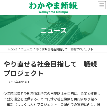
コ
ナ
ン
ビ
テ
ゲ
ン
ー
ツ
シ
へ
ョ
ニュース
ス
ン
キ
に
ッ
移
プ
動
HOME
ニュース
やり直せる社会目指して 職親プロジェクト
やり直せる社会目指して 職親
プロジェクト
2016年4月14日
少年院出院者や刑務所出所者の再犯防止を目的に、企業と連携し
て就労機会を提供することで円滑な社会復帰を目指す取り組み
「職親（しょくしん）プロジェクト」の県内での実施に向け、日