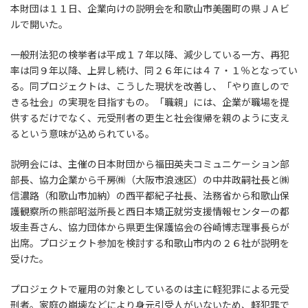
本財団は１１日、企業向けの説明会を和歌山市美園町の県ＪＡビ
ルで開いた。
一般刑法犯の検挙者は平成１７年以降、減少している一方、再犯
率は同９年以降、上昇し続け、同２６年には４７・１％となってい
る。同プロジェクトは、こうした現状を改善し、「やり直しので
きる社会」の実現を目指すもの。「職親」には、企業が職場を提
供するだけでなく、元受刑者の更生と社会復帰を親のように支え
るという意味が込められている。
説明会には、主催の日本財団から福田英夫コミュニケーション部
部長、協力企業から千房㈱（大阪市浪速区）の中井政嗣社長と㈱
信濃路（和歌山市加納）の西平都紀子社長、法務省から和歌山保
護観察所の熊部昭滋所長と西日本矯正就労支援情報センターの都
坂圭吾さん、協力団体から県更生保護協会の谷崎博志理事長らが
出席。プロジェクト参加を検討する和歌山市内の２６社が説明を
受けた。
プロジェクトで雇用の対象としているのは主に軽犯罪による元受
刑者。家庭の崩壊などにより身元引受人がいないため、軽犯罪で