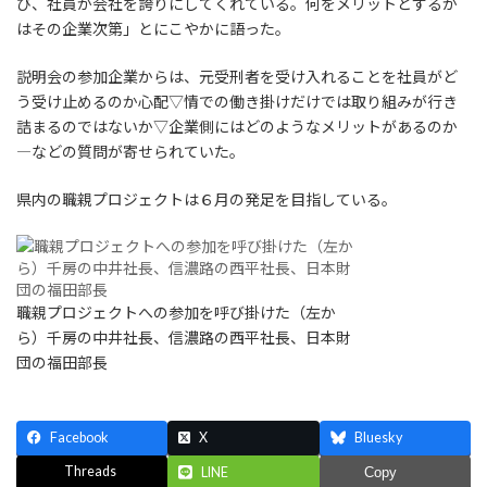
び、社員が会社を誇りにしてくれている。何をメリットとするか
はその企業次第」とにこやかに語った。
説明会の参加企業からは、元受刑者を受け入れることを社員がど
う受け止めるのか心配▽情での働き掛けだけでは取り組みが行き
詰まるのではないか▽企業側にはどのようなメリットがあるのか
―などの質問が寄せられていた。
県内の職親プロジェクトは６月の発足を目指している。
職親プロジェクトへの参加を呼び掛けた（左か
ら）千房の中井社長、信濃路の西平社長、日本財
団の福田部長
Facebook
X
Bluesky
Threads
LINE
Copy