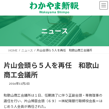
コ
ナ
ン
ビ
テ
ゲ
ン
ー
ツ
シ
へ
ョ
ニュース
ス
ン
キ
に
ッ
移
プ
動
HOME
ニュース
片山会頭ら５人を再任 和歌山商工会議所
片山会頭ら５人を再任 和歌山
商工会議所
2016年11月2日
和歌山商工会議所は１日、任期満了に伴う正副会頭・専務理事の
選任を行い、片山博臣会頭（６９）＝㈱紀陽銀行取締役会長＝は
じめ５人全員が再任された。