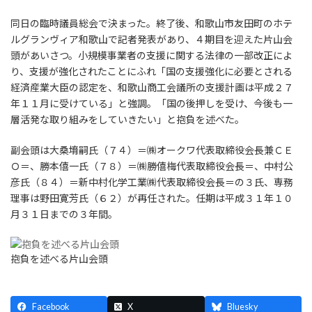
同日の臨時議員総会で決まった。終了後、和歌山市友田町のホテ
ルグランヴィア和歌山で記者発表があり、４期目を迎えた片山会
頭があいさつ。小規模事業者の支援に関する法律の一部改正によ
り、支援が強化されたことにふれ「国の支援強化に必要とされる
経済産業大臣の認定を、和歌山商工会議所の支援計画は平成２７
年１１月に受けている」と強調。「国の後押しを受け、今後も一
層活発な取り組みをしていきたい」と抱負を述べた。
副会頭は大桑堉嗣氏（７４）＝㈱オークワ代表取締役会長兼ＣＥ
Ｏ＝、勝本僖一氏（７８）＝㈱勝僖梅代表取締役会長＝、中村公
彦氏（８４）＝新中村化学工業㈱代表取締役会長＝の３氏、専務
理事は野田寛芳氏（６２）が再任された。任期は平成３１年１０
月３１日までの３年間。
抱負を述べる片山会頭
Facebook
X
Bluesky