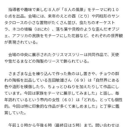
指導者や趣味で楽しむ８人が「８人の風景」をテーマに約１０
０点を出品。会場には、来年のえとの酉（とり）や円柱形のサン
タクロースの小さな置物がたくさん並び、虫たちのオーケスト
ラ、ネコの埴輪（はにわ）、落ち葉や貝殻のような歪んだオブジ
ェ、アフリカの民族をモチーフにした花器など、それぞれの世界観
が表現されている。
会場の中央に展示されたクリスマスツリーは共同作品で、天使
や雪だるまなどの陶製のリースで飾られている。
さまざまな土を練り込んで作った魚のはし置きや、チョウの群
れの陶板を出品している吉田敏雄さん（６９）は「自然界にある
色や造形を模倣したり、ちょっとひねりを加えたりして作品にし
ています。今回は家族をテーマに展示してみました」と話し、毎
年訪れているという市内の女性（６０）は「どれも、とっても個性
的。今回は特に印象的な作品が多くて楽しめました」と丁寧に鑑
賞していた。
午前１０時から午後６時（最終日は５時）まで。問い合わせは