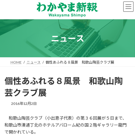
コ
ナ
ン
ビ
テ
ゲ
ン
ー
ツ
シ
へ
ョ
ニュース
ス
ン
キ
に
ッ
移
プ
動
HOME
ニュース
個性あふれる８風景 和歌山陶芸クラブ展
個性あふれる８風景 和歌山陶
芸クラブ展
2016年12月2日
和歌山陶芸クラブ（小出恵子代表）の第３６回展が５日まで、
和歌山市湊通丁北のホテルアバローム紀の国２階ギャラリー龍門
で開かれている。