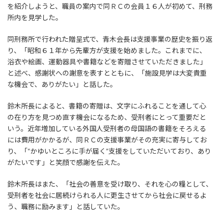
を紹介しようと、職員の案内で同ＲＣの会員１６人が初めて、刑務
所内を見学した。
同刑務所で行われた贈呈式で、青木会長は支援事業の歴史を振り返
り、「昭和６１年から先輩方が支援を始めました。これまでに、
浴衣や絵画、運動器具や書籍などを寄贈させていただきました」
と述べ、感謝状への謝意を表すとともに、「施設見学は大変貴重
な機会で、ありがたい」と話した。
鈴木所長によると、書籍の寄贈は、文字にふれることを通して心
の在り方を見つめ直す機会になるため、受刑者にとって重要だと
いう。近年増加している外国人受刑者の母国語の書籍をそろえる
には費用がかかるが、同ＲＣの支援事業がその充実に寄与してお
り、「“かゆいところに手が届く”支援をしていただいており、あり
がたいです」と笑顔で感謝を伝えた。
鈴木所長はまた、「社会の善意を受け取り、それを心の糧として、
受刑者を社会に居続けられる人に更生させてから社会に戻せるよ
う、職務に励みます」と話していた。