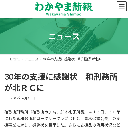
コ
ナ
ン
ビ
テ
ゲ
ン
ー
ツ
シ
へ
ョ
ニュース
ス
ン
キ
に
ッ
移
プ
動
HOME
ニュース
30年の支援に感謝状 和刑務所が北ＲＣに
30年の支援に感謝状 和刑務所
が北ＲＣに
2017年6月15日
和歌山刑務所（和歌山市加納、鈴木礼子所長）は１３日、３０年
にわたる和歌山北ロータリークラブ（ＲＣ、青木保誠会長）の支
援事業に対し、感謝状を贈呈した。さらに支援品の活用状況など