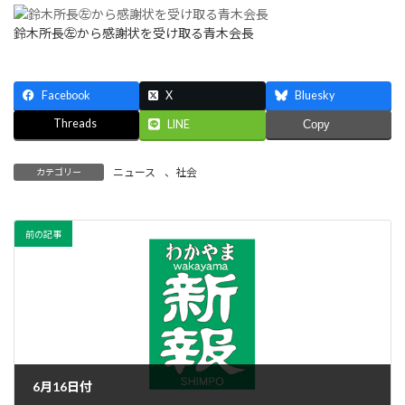
鈴木所長㊧から感謝状を受け取る青木会長
Facebook
X
Bluesky
Threads
LINE
Copy
ニュース
、
社会
カテゴリー
前の記事
6月16日付