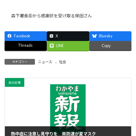
森下署長㊧から感謝状を受け取る保田さん
Facebook
X
Bluesky
Threads
LINE
Copy
ニュース
、
社会
カテゴリー
前の記事
熱中症に注意し見守りを 県防連が夏マスク