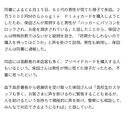
同署によると６月１５日、６０代の男性が慌てた様子で来店。２
万５０００円分のＧｏｏｇｌｅ Ｐｌａｙカードを購入しようと
したため、保田さんが質問すると男性が「ハッカーにパソコンを
ロックされ、お金を請求されている」と話したことから、保田さ
んは特殊詐欺ではないかと疑問を抱き、「詐欺かもしれないので
購入を待ってはどうか」と声を掛けて説得。男性も納得し、保田
さんは同署に通報した。
同店には高齢者の来店客も多く、プリペイドカードを購入する人
もいるという。保田さんは男性が特に慌てた様子だったため、不
審に思ったという。
森下昌彦署長から感謝状を受け取った保田さんは「高校生のスタ
ッフも多く、お客さまに声を掛けるのに緊張することもあるが、
人を助けるという気持ちで積極的に声を掛け、警察にも相談して、
みんなで対応できるようになれば」と話していた。