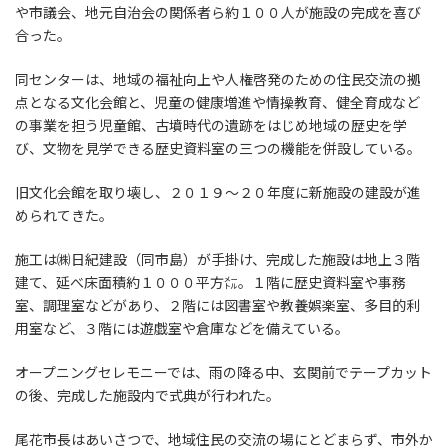
や市議会、地元自治会の関係者ら約１００人が施設の完成を喜び
合った。
同センターは、地域の福祉向上や人権啓発のための住民交流の拠
点となる文化会館と、児童の健康増進や情操教育、健全育成など
の事業を担う児童館、古墳時代の遺跡をはじめ地域の歴史を学
び、文物を見学できる歴史資料室の三つの機能を併設している。
旧文化会館を取り壊し、２０１９～２０年度に新施設の建設が進
められてきた。
施工は㈱日紀建設（同市島）が手掛け、完成した施設は地上３階
建て、延べ床面積約１０００平方㍍。１階に歴史資料室や事務
室、調理室などがあり、２階には図書室や教養娯楽室、多目的利
用室など、３階には遊戯室や倉庫などを備えている。
オープニングセレモニーでは、雨の降る中、玄関前でテープカット
の後、完成した施設内で式典が行われた。
尾花市長はあいさつで、地域住民の交流の場にとどまらず、市外か