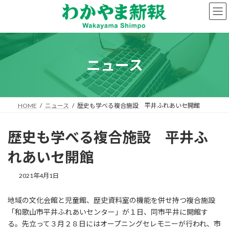
コ
ナ
ン
ビ
テ
ゲ
ン
ー
ツ
シ
へ
ョ
ニュース
ス
ン
キ
に
ッ
移
プ
動
HOME
ニュース
歴史も学べる複合施設 平井ふれあいセ開館
歴史も学べる複合施設 平井ふ
れあいセ開館
2021年4月1日
地域の文化会館と児童館、歴史資料室の機能を併せ持つ複合施設
「和歌山市平井ふれあいセンター」が１日、同市平井に開館す
る。先立って３月２８日にはオープニングセレモニーが行われ、市