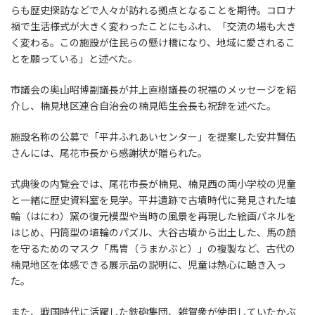
らも歴史探訪などで人々が訪れる拠点となることを期待。コロナ
禍で生活様式が大きく変わったことにもふれ、「交流の場も大き
く変わる。この施設が住民らの懸け橋になり、地域に愛されるこ
とを願っている」と述べた。
市議会の奥山昭博副議長が井上直樹議長の祝福のメッセージを紹
介し、楠見地区連合自治会の楠見皓生会長も祝辞を述べた。
施設名称の公募で「平井ふれあいセンター」を提案した安井賢伍
さんには、尾花市長から感謝状が贈られた。
式典後の内覧会では、尾花市長が楠見、楠見西の両小学校の児童
と一緒に歴史資料室を見学。平井遺跡で古墳時代に発見された埴
輪（はにわ）窯の復元模型や当時の風景を再現した絵画パネルを
はじめ、円筒型の埴輪のパズル、大谷古墳から出土した、馬の顔
を守るためのマスク「馬冑（うまかぶと）」の複製など、古代の
楠見地区を体感できる展示品の説明に、児童は熱心に聴き入っ
た。
また、戦国時代に活躍した鉄砲集団、雑賀衆が使用していたかぶ