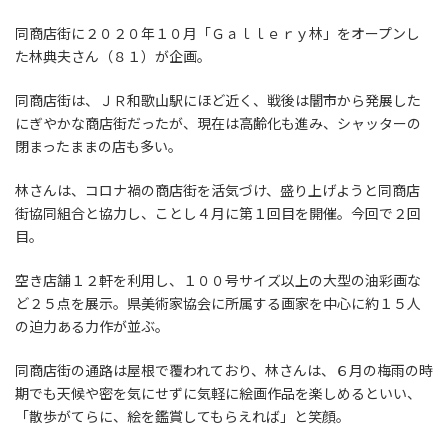
同商店街に２０２０年１０月「Ｇａｌｌｅｒｙ林」をオープンし
た林典夫さん（８１）が企画。
同商店街は、ＪＲ和歌山駅にほど近く、戦後は闇市から発展した
にぎやかな商店街だったが、現在は高齢化も進み、シャッターの
閉まったままの店も多い。
林さんは、コロナ禍の商店街を活気づけ、盛り上げようと同商店
街協同組合と協力し、ことし４月に第１回目を開催。今回で２回
目。
空き店舗１２軒を利用し、１００号サイズ以上の大型の油彩画な
ど２５点を展示。県美術家協会に所属する画家を中心に約１５人
の迫力ある力作が並ぶ。
同商店街の通路は屋根で覆われており、林さんは、６月の梅雨の時
期でも天候や密を気にせずに気軽に絵画作品を楽しめるといい、
「散歩がてらに、絵を鑑賞してもらえれば」と笑顔。