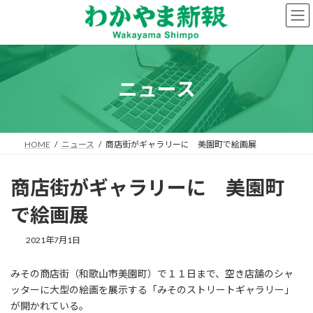
コ
ナ
ン
ビ
テ
ゲ
ン
ー
ツ
シ
へ
ョ
ニュース
ス
ン
キ
に
ッ
移
プ
動
HOME
ニュース
商店街がギャラリーに 美園町で絵画展
商店街がギャラリーに 美園町
で絵画展
2021年7月1日
みその商店街（和歌山市美園町）で１１日まで、空き店舗のシャ
ッターに大型の絵画を展示する「みそのストリートギャラリー」
が開かれている。