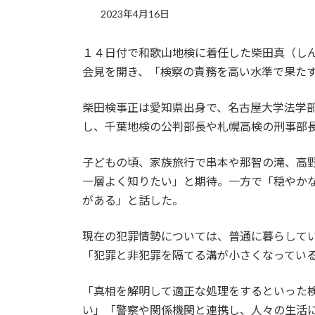
2023年4月16日
１４日付で和歌山地検に着任した柴田真（し
会見を開き、「検察の責務を高い水準で果た
柴田検事正は愛知県出身で、名古屋大学法学
し、千葉地検の公判部長や札幌高検の刑事部
子どもの頃、家族旅行で串本や那智の滝、高
一層よく知りたい」と期待。一方で「穏やか
がある」と話した。
現在の犯罪情勢については、普通に暮らして
「犯罪と非犯罪を隔てる溝が小さくなってい
「真相を解明して適正な処理をするといった
い」「警察や関係機関と連携し、人々の生活