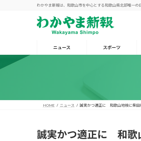
コ
ナ
わかやま新報は、和歌山市を中心とする和歌山県北部唯一の
ン
ビ
テ
ゲ
ン
ー
ツ
シ
へ
ョ
ニュース
スポーツ
ス
ン
キ
に
ッ
移
プ
動
HOME
ニュース
誠実かつ適正に 和歌山地検に柴田
誠実かつ適正に 和歌