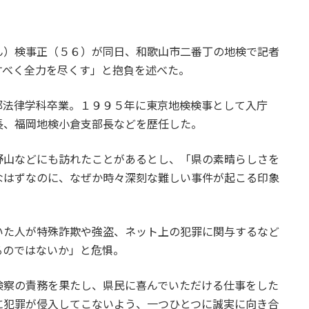
ん）検事正（５６）が同日、和歌山市二番丁の地検で記者
すべく全力を尽くす」と抱負を述べた。
部法律学科卒業。１９９５年に東京地検検事として入庁
長、福岡地検小倉支部長などを歴任した。
野山などにも訪れたことがあるとし、「県の素晴らしさを
なはずなのに、なぜか時々深刻な難しい事件が起こる印象
いた人が特殊詐欺や強盗、ネット上の犯罪に関与するなど
るのではないか」と危惧。
検察の責務を果たし、県民に喜んでいただける仕事をした
に犯罪が侵入してこないよう、一つひとつに誠実に向き合