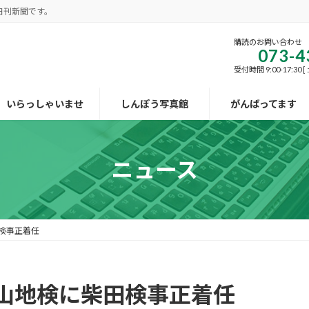
日刊新聞です。
購読のお問い合わせ
073-4
受付時間 9:00-17:30
いらっしゃいませ
しんぽう写真館
がんばってます
ニュース
検事正着任
山地検に柴田検事正着任