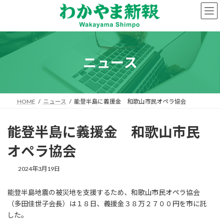
コ
ナ
ン
ビ
テ
ゲ
ン
ー
ツ
シ
へ
ョ
ニュース
ス
ン
キ
に
ッ
移
プ
動
HOME
ニュース
能登半島に義援金 和歌山市民オペラ協会
能登半島に義援金 和歌山市民
オペラ協会
2024年3月19日
能登半島地震の被災地を支援するため、和歌山市民オペラ協会
（多田佳世子会長）は１８日、義援金３８万２７００円を市に託
した。