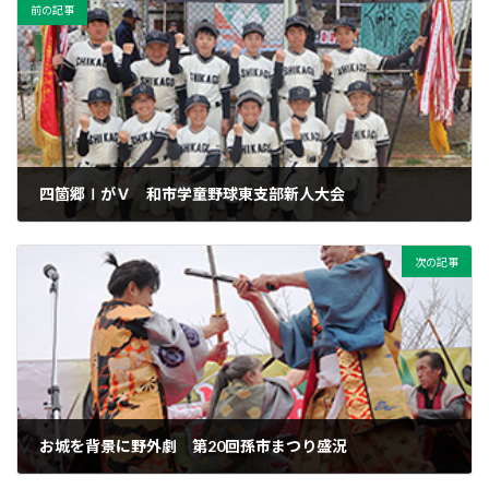
前の記事
四箇郷ⅠがＶ 和市学童野球東支部新人大会
2024年3月19日
次の記事
お城を背景に野外劇 第20回孫市まつり盛況
2024年3月19日