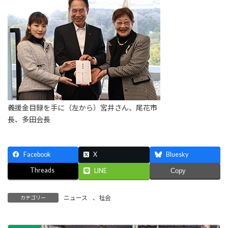
義援金目録を手に（左から）宮井さん、尾花市
長、多田会長
Facebook
X
Bluesky
Threads
LINE
Copy
ニュース
、
社会
カテゴリー