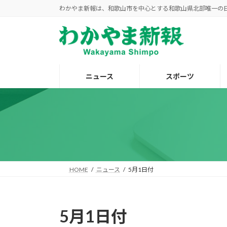
コ
ナ
わかやま新報は、和歌山市を中心とする和歌山県北部唯一の
ン
ビ
テ
ゲ
ン
ー
ツ
シ
へ
ョ
ニュース
スポーツ
ス
ン
キ
に
ッ
移
プ
動
HOME
ニュース
5月1日付
5月1日付