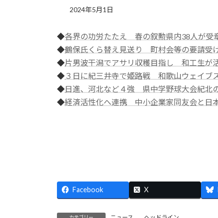
2024年5月1日
◆
各界の功労たたえ 春の叙勲県内38人が受
◆
鶴保氏くら替え見送り 町村会等の要請受
◆
片男波干潟でアサリ収穫目指し 和工生が
◆
３日に紀三井寺で姫路戦 和歌山ウェイブ
◆
日進、河北など４強 県中学野球大会紀北
◆
経済活性化へ連携 中小企業家同友会と日
Facebook
X
ニュース
、
ヘッドライン
カテゴリー