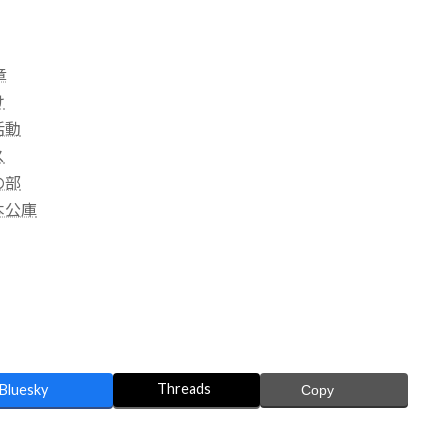
章
け
活動
ス
の部
本公庫
Threads
Bluesky
Copy